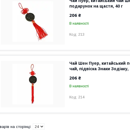
Чай пуер, китайський чай Ш
подарунок на щастя, 40 г
206 ₴
В наявності
213
Чай Шен Пуер, китайський 
чай, підвіска Знаки Зодіаку, 
206 ₴
В наявності
214