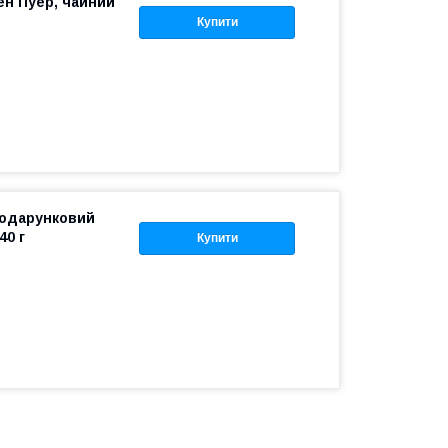
ен Пуер, чайний
Купити
подарунковий
40 г
Купити