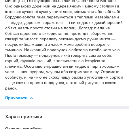
мистецтва, і як функціональна чайна чаша.Чабей Вогняне
Око однаково доречний на дерев'яному чайному столику і в
інтер'єрі сучасної кухні у стилі лофт, мінімалізм або вабі-сабі.
Бордово-золота гама перегукується з теплими матеріалами
— міддю, деревом, теракотою — і виглядає як дизайнерський
об'єкт, навіть просто стоячи на полиці. Догляд: піала не
боїться щоденного використання, проте для збереження
глазурі та живості переливу рекомендуємо ручне миття —
посудомийна машина з часом може зробити поверхню
тьмяною. Найкращий подарунок любителю китайського чаю
Піала теммоку — подарунок, який говорить сам за себе:
гарний, функціональний, з тисячолітньою історією за
плечима. Особливо виграшно він виглядає в парі з хорошим
чаєм — шен пуером, улуном або витриманим шу. Отримати
особисту, ні на чию не схожу чашу разом з улюбленим сортом
— це вже не просто подарунок, а готовий ритуал на кожен
ранок.
Приховати
Характеристики
Основні атрибути