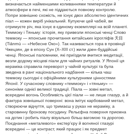
визначається найменшими коливаннями температури й
атмосфери в печі, які не піддаються повному контролю.
Попри зовнішню схожість, не існує двох абсолютно ідентичних
піал — кожен виріб унікальний. Купуючи цей чабей, ви
отримуєте річ, яка існує в єдиному екземплярі на всій планеті.
Теммоку і Тяньму: історія, яку привезли японські ченці Слово
теммоку — японське прочитання китайських ієрогліфів 天目
(Tiānmù — «Небесне Око»). Так називається гора в провінції
Чжецзян, де в епоху Сун (X–XIII ст.) жили дзен-буддійські
ченці. Японські паломники, які приїздили вчитися медитації,
везли додому місцеві піали для чайних ритуалів. У Японії ця
кераміка справила переворот у чайній культурі та була
зведена в ранг національного надбання — кілька чаш
теммоку сьогодні є офіційними культурними цінностями
Японії. У сучасному словнику «теммоку» і «тяньму» —
синоніми однієї великої традиції. Піала — зовні метал,
всередині вогонь Особливість цієї піали — не лише глазур, а й
фактура зовнішньої поверхні: вона імітує карбований метал,
створюючи відчуття, що тримаєш у руках не кераміку, а
старовинну бронзову посудину. Рельєфна поверхня приємна
на дотик і робить піалу візуально більш вагомою та дорогою.
Поєднання «металевого» екстер'єру й вогняної глазурі
всередині — це контраст, який працює і як предмет