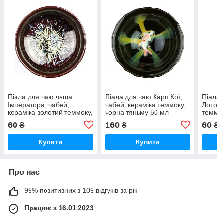
Піала для чаю чаша
Піала для чаю Карп Кої,
Піал
Імператора, чабей,
чабей, кераміка теммоку,
Лото
кераміка золотий теммоку,
чорна тяньму 50 мл
темм
тяньму 50 мл
тянь
60
160
60
₴
₴
Купити
Купити
Про нас
99% позитивних з 109 відгуків за рік
Працює з 16.01.2023