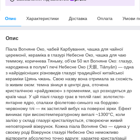
Опис
Характеристики
Доставка
Оплата
Умови п
Опис
Піала Вогняне Око, чабей Карбування, чашка для чайної
церемонії, кераміка в глазурі Небесне Око, чашка для чаю
теммоку, коричнева Тяньму, об'єм 50 мл Вогняне Око: глазур,
народжена в полум'ї печі Небесне Око (天眼, Tiānyǎn) — одна
з найрідкісніших різновидів глазурі традиційної китайської
кераміки Цзянь чжань. Свою назву вона отримала за схожість
із живим оком: темна зіниця в центрі дна, оточена
кристалічною «райдужкою» з променями, що розходяться до
країв чаші. У цій піалі глазур грає в теплій гамі: золотисто-
янтарне ядро, спалахи фіолетово-синього на бордово-
червоному тлі — як застиглий вибух на поверхні зірки. Ефект
виникає при високотемпературному випалі ~1300°C, коли
залізо у складі глазурі кристалізується, створюючи живий
неповторний візерунок. Кожна піала Вогняне Око — єдина у
своєму роді Візерунок глазурі Небесне Око неможливо
відтворити абсолютно точно вдруге: характер кристалізації