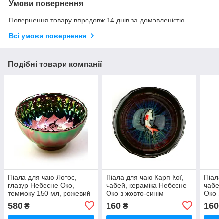
Умови повернення
Повернення товару впродовж 14 днів за домовленістю
Всі умови повернення
Подібні товари компанії
Піала для чаю Лотос,
Піала для чаю Карп Кої,
Піал
глазур Небесне Око,
чабей, кераміка Небесне
чабе
теммоку 150 мл, рожевий
Око з жовто-синім
Око 
на блакитному
переливом, 50 мл
мл
580
160
160
₴
₴