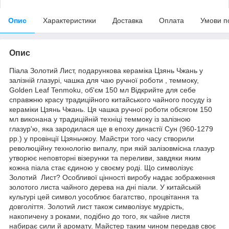
Опис
Характеристики
Доставка
Оплата
Умови п
Опис
Піала Золотий Лист, подарункова кераміка Цзянь Чжань у
залізній глазурі, чашка для чаю ручної роботи , теммоку,
Golden Leaf Tenmoku, об'єм 150 мл Відкрийте для себе
справжню красу традиційного китайського чайного посуду із
кераміки Цзянь Чжань. Ця чашка ручної роботи обсягом 150
мл виконана у традиційній техніці теммоку із залізною
глазур'ю, яка зародилася ще в епоху династії Сун (960-1279
рр.) у провінції Цзяньчжоу. Майстри того часу створили
революційну технологію випалу, при якій залізовмісна глазур
утворює неповторні візерунки та переливи, завдяки яким
кожна піала стає єдиною у своєму роді. Що символізує
Золотий Лист? Особливої ​​цінності виробу надає зображення
золотого листа чайного дерева на дні піали. У китайській
культурі цей символ уособлює багатство, процвітання та
довголіття. Золотий лист також символізує мудрість,
накопичену з роками, подібно до того, як чайне листя
набирає сили й аромату. Майстер таким чином передав своє