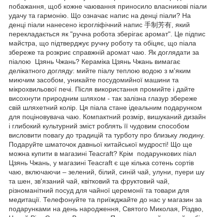
побажання, щоб кожне чаювання приносило власникові піали
удачу та гармонію. Що означає напис на денці піали? На
денці піали нанесено ієрогліфічний напис 手制芳有, який
перекладається як "ручна робота зберігає аромат". Це підпис
майстра, що підтверджує ручну роботу та обіцяє, що піала
збереже та розкриє справжній аромат чаю. Як доглядати за
піалою Цзянь Чжань? Кераміка Цзянь Чжань вимагає
делікатного догляду: мийте піалу теплою водою з м'яким
миючим засобом, уникайте посудомийної машини та
мікрохвильової печі. Після використання промийте і дайте
висохнути природним шляхом - так залізна глазур збереже
свій шляхетний колір. Ця піала стане ідеальним подарунком
для поціновувача чаю. Компактний розмір, вишуканий дизайн
і глибокий культурний зміст роблять її чудовим способом
висловити повагу до традицій та турботу про близьку людину.
Подаруйте шматочок давньої китайської мудрості! Що ще
можна купити в магазині Teacraft? Крім подарункових піал
Цзянь Чжань, у магазині Teacraft є ще кілька сотень сортів
чаю, включаючи – зелений, білий, синій чай, улуни, пуери шу
та шен, зв'язаний чай, квітковий та фруктовий чай,
різноманітний посуд для чайної церемонії та товари для
медитації. Телефонуйте та приїжджайте до нас у магазин за
подарунками на день народження, Святого Миколая, Різдво,