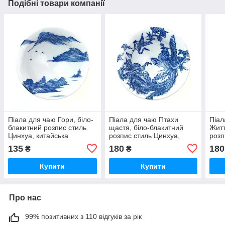
Подібні товари компанії
Піала для чаю Гори, біло-
Піала для чаю Птахи
Піал
блакитний розпис стиль
щастя, біло-блакитний
Житт
Цинхуа, китайська
розпис стиль Цинхуа,
розп
порцеляна 80 мл
китайська порцеляна 80
кита
135
180
180
₴
₴
мл
мл
Купити
Купити
Про нас
99% позитивних з 110 відгуків за рік