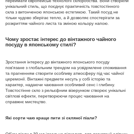
переймати європейські технології склоробства. Вони створили
унікальний стиль, що поєднує практичність товстостінного
скла з витонченою японською естетикою. Такий посуд не
тільки чудово зберігає тепло, а й дозволяє спостерігати за
розкриттям чайного листа та зміною кольору напою.
Чому зростає інтерес до вінтажного чайного
посуду в японському стилі?
Зростання інтересу до вінтажного японського посуду
пов'язане з глобальним трендом на усвідомлене споживання
та прагненням створити особливу атмосферу під час чайної
церемонії. Вінтажні предмети несуть у собі історію та
характер, надаючи чаювання особливий сенс і глибину.
Товстостінне скло з рельєфним візерунком створює унікальні
світлові ефекти, перетворюючи процес чаювання на
справжнє мистецтво.
Які сорти чаю краще пити зі скляної піали?