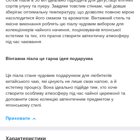
Об'єм піали в 30 мл ідеально підходить для дегустації елітних
сортів улуну та пуеру. Завдяки товстим стінкам, чай довше
зберігає оптимальну температуру, що дозволяє повною мірою
насолодитися його смаком та ароматом. Вінтажний стиль та
якісне виконання роблять цю піалу чудовим вибором для
колекціонерів чайного начиння, поціновувачів японської
естетики та тих, хто прагне створити автентичну атмосферу
під час чаювання.
Вінтажна піала це гарна ідея подарунка
Ця піала стане чудовим подарунком для любителів
китайського чаю, які цінують не лише смак напою, а й
естетику процесу. Вона ідеально підійде тим, хто хоче
створити особливу атмосферу під час чайної церемонії та
доповнити свою колекцію автентичним предметом у
японському стилі.
Приховати
Характеристики