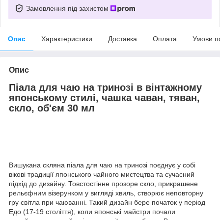
Замовлення під захистом
Опис
Характеристики
Доставка
Оплата
Умови п
Опис
Піала для чаю на тринозі в вінтажному
японському стилі, чашка чаван, тяван,
скло, об'єм 30 мл
Вишукана скляна піала для чаю на тринозі поєднує у собі
вікові традиції японського чайного мистецтва та сучасний
підхід до дизайну. Товстостінне прозоре скло, прикрашене
рельєфним візерунком у вигляді хвиль, створює неповторну
гру світла при чаюванні. Такий дизайн бере початок у період
Едо (17-19 століття), коли японські майстри почали