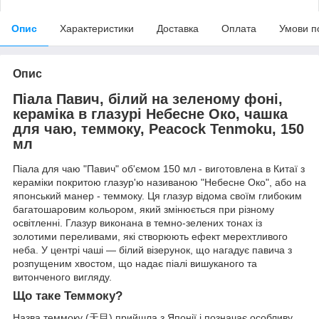
Опис
Характеристики
Доставка
Оплата
Умови п
Опис
Піала Павич, білий на зеленому фоні,
кераміка в глазурі Небесне Око, чашка
для чаю, теммоку, Peacock Tenmoku, 150
мл
Піала для чаю "Павич" об'ємом 150 мл - виготовлена ​​в Китаї з
кераміки покритою глазур'ю називаною "Небесне Око", або на
японський манер - теммоку. Ця глазур відома своїм глибоким
багатошаровим кольором, який змінюється при різному
освітленні. Глазур виконана в темно-зелених тонах із
золотими переливами, які створюють ефект мерехтливого
неба. У центрі чаші — білий візерунок, що нагадує павича з
розпущеним хвостом, що надає піалі вишуканого та
витонченого вигляду.
Що таке Теммоку?
Назва теммоку (天目) прийшла з Японії і позначає особливу