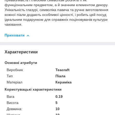
привабливість і глибокий символізм роблять її як
функціональним предметом, а й значним елементом декору.
Унікальність глазурі, символіка павича та ручне виготовлення
кожної піали додають особливої ​​цінності, і робить цей посуд
ідеальним подарунком для справжніх поціновувачів культури
чаювання.
Приховати
Характеристики
Основні атрибути
Виробник
Teacraft
Тип
Піала
Матеріал
Кераміка
Користувацькі характеристики
Вага
0.19
Висота
5
Довжина:
10
Ширина
10