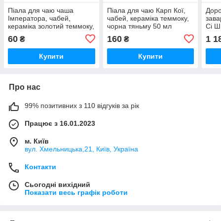
Піала для чаю чаша
Піала для чаю Карп Кої,
Доро
Імператора, чабей,
чабей, кераміка теммоку,
зава
кераміка золотий теммоку,
чорна тяньму 50 мл
Сі Ш
тяньму 50 мл
Око
60
160
1 1
₴
₴
Купити
Купити
Про нас
99% позитивних з 110 відгуків за рік
Працює з 16.01.2023
м. Київ
вул. Хмельницька,21, Київ, Україна
Контакти
Сьогодні вихідний
Показати весь графік роботи