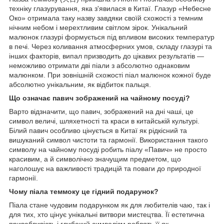
техніку глазурування, яка з'явилася в Китаї. Глазур «Небесне
Око» отримала таку назву завдяки своїй схожості з темним
нічним небом і мерехтливим світлом зірок. Унікальний
малюнок глазурі формується під впливом високих температур
в печі. Через коливання атмосферних умов, складу глазурі та
інших факторів, випал призводить до цікавих результатів —
неможливо отримати дві піали з абсолютно однаковим
малюнком. При зовнішній схожості піал малюнок кожної буде
абсолютно унікальним, як відбиток пальця.
Що означає павич зображений на чайному посуді?
Варто відзначити, що павич, зображений на дні чаші, це
символ величі, шляхетності та краси в китайській культурі.
Білий павич особливо цінується в Китаї як рідкісний та
вишуканий символ чистоти та гармонії. Використання такого
символу на чайному посуді робить піалу «Павич» не просто
красивим, а й символічно значущим предметом, що
наголошує на важливості традицій та поваги до природної
гармонії.
Чому піала теммоку це гідний подарунок?
Піала стане чудовим подарунком як для любителів чаю, так і
для тих, хто цінує унікальні витвори мистецтва. Її естетична