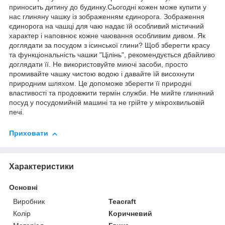
приносить дитину до будинку.Сьогодні кожен може купити у
нас глиняну чашку із зображенням єдинорога. Зображення
єдинорога на чашці для чаю надає їй особливий містичний
характер і наповнює кожне чаювання особливим дивом. Як
доглядати за посудом з ісинської глини? Щоб зберегти красу
та функціональність чашки "Цілінь", рекомендується дбайливо
доглядати її. Не використовуйте миючі засоби, просто
промивайте чашку чистою водою і давайте їй висохнути
природним шляхом. Це допоможе зберегти її природні
властивості та продовжити термін служби. Не мийте глиняний
посуд у посудомийній машині та не грійте у мікрохвильовій
печі.
Приховати
Характеристики
Основні
Виробник
Teacraft
Колір
Коричневий