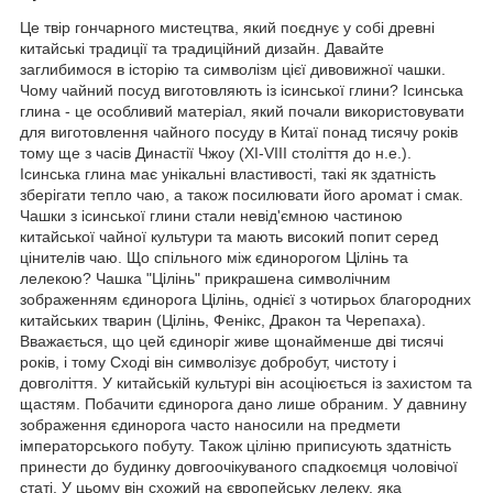
Це твір гончарного мистецтва, який поєднує у собі древні
китайські традиції та традиційний дизайн. Давайте
заглибимося в історію та символізм цієї дивовижної чашки.
Чому чайний посуд виготовляють із ісинської глини? Ісинська
глина - це особливий матеріал, який почали використовувати
для виготовлення чайного посуду в Китаї понад тисячу років
тому ще з часів Династії Чжоу (XI-VIII століття до н.е.).
Ісинська глина має унікальні властивості, такі як здатність
зберігати тепло чаю, а також посилювати його аромат і смак.
Чашки з ісинської глини стали невід'ємною частиною
китайської чайної культури та мають високий попит серед
цінителів чаю. Що спільного між єдинорогом Цілінь та
лелекою? Чашка "Цілінь" прикрашена символічним
зображенням єдинорога Цілінь, однієї з чотирьох благородних
китайських тварин (Цілінь, Фенікс, Дракон та Черепаха).
Вважається, що цей єдиноріг живе щонайменше дві тисячі
років, і тому Сході він символізує добробут, чистоту і
довголіття. У китайській культурі він асоціюється із захистом та
щастям. Побачити єдинорога дано лише обраним. У давнину
зображення єдинорога часто наносили на предмети
імператорського побуту. Також ціліню приписують здатність
принести до будинку довгоочікуваного спадкоємця чоловічої
статі. У цьому він схожий на європейську лелеку, яка