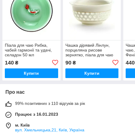
Піала для чаю Рибка,
Чашка дірявий Лінлун,
Чашк
чабей гармонії та удачі,
порцеляна рисове
чаю,
селадон 50 мл
зернятко, піала для чаю
Фені
30 мл
сито
140
90
440
₴
₴
об'є
Купити
Купити
Про нас
99% позитивних з 110 відгуків за рік
Працює з 16.01.2023
м. Київ
вул. Хмельницька,21, Київ, Україна