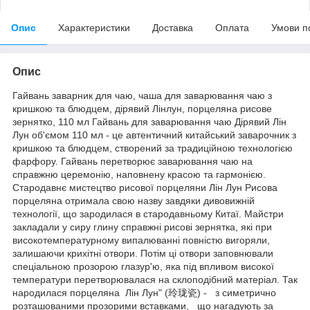
Опис
Характеристики
Доставка
Оплата
Умови п
Опис
Гайвань заварник для чаю, чаша для заварювання чаю з
кришкою та блюдцем, дірявий Лінлун, порцеляна рисове
зернятко, 110 мл Гайвань для заварювання чаю Дірявий Лін
Лун об'ємом 110 мл - це автентичний китайський заварочник з
кришкою та блюдцем, створений за традиційною технологією
фарфору. Гайвань перетворює заварювання чаю на
справжню церемонію, наповнену красою та гармонією.
Стародавнє мистецтво рисової порцеляни Лін Лун Рисова
порцеляна отримала свою назву завдяки дивовижній
технології, що зародилася в стародавньому Китаї. Майстри
закладали у сиру глину справжні рисові зернятка, які при
високотемпературному випалюванні повністю вигоряли,
залишаючи крихітні отвори. Потім ці отвори заповнювали
спеціальною прозорою глазур'ю, яка під впливом високої
температури перетворювалася на склоподібний матеріал. Так
народилася порцеляна Лін Лун" (玲珑瓷) - з симетрично
розташованими прозорими вставками, що нагадують за