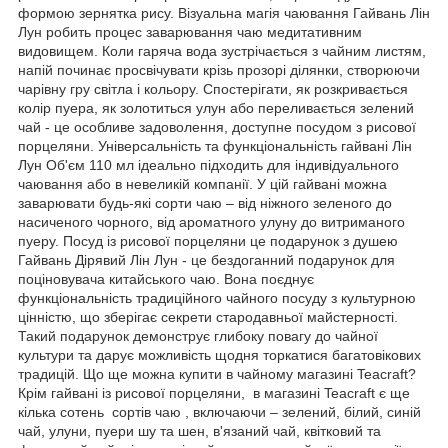
формою зернятка рису. Візуальна магія чаювання Гайвань Лін
Лун робить процес заварювання чаю медитативним
видовищем. Коли гаряча вода зустрічається з чайним листям,
напій починає просвічувати крізь прозорі ділянки, створюючи
чарівну гру світла і кольору. Спостерігати, як розкривається
колір пуера, як золотиться улун або переливається зелений
чай - це особливе задоволення, доступне посудом з рисової
порцеляни. Універсальність та функціональність гайвані Лін
Лун Об'єм 110 мл ідеально підходить для індивідуального
чаювання або в невеликій компанії. У цій гайвані можна
заварювати будь-які сорти чаю – від ніжного зеленого до
насиченого чорного, від ароматного улуну до витриманого
пуеру. Посуд із рисової порцеляни це подарунок з душею
Гайвань Дірявий Лін Лун - це бездоганний подарунок для
поціновувача китайського чаю. Вона поєднує
функціональність традиційного чайного посуду з культурною
цінністю, що зберігає секрети стародавньої майстерності.
Такий подарунок демонструє глибоку повагу до чайної
культури та дарує можливість щодня торкатися багатовікових
традицій. Що ще можна купити в чайному магазині Teacraft?
Крім гайвані із рисової порцеляни, в магазині Teacraft є ще
кілька сотень сортів чаю , включаючи – зелений, білий, синій
чай, улуни, пуери шу та шен, в'язаний чай, квітковий та