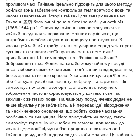
проливом чаю. Гайвань ідеально підходить для цього методу,
оскільки вона забезпечує контроль за температурою води та
часом заварювання. Історія гайвані для заварювання чаю
Гайвань 盖碗 була винайдена в Китаї за доби династії Мін
(1368-1644 рр.). Спочатку гайвань використовувався як
чайний посуд для заварювання елітних сортів чаю, що
потребують особливої уваги до процесу приготування. З
часом цей чайний атрибут став популярним серед усіх верств
суспільства завдяки своїй практичності та естетичній
привабливості. Що символізує птах Фенікс на гайвані?
Зображення птаха Фенікс на китайському чайному посуді
несе глибокий символічний зміст, пов'язаний із відродженням,
безсмертям та вічною красою. У китайській культурі Фенікс,
або Фенхуан, уособлює чесноту, добробут та гармонію. Він
символізує початок нової ери та оновлення, тому його
зображення часто використовуються у контексті свят та
важливих життєвих подій. На чайному посуді Фенікс додає не
лише візуальну привабливість, а й передає ідеї відродження
та нескінченного оновлення, що робить кожне чаювання
особливим та значущим. Його присутність на посуді також
символізує гармонію між небом та землею, приносячи до
чайної церемонії відчуття благородства та витонченості.
Гайвань це чудовий подарунок для любителя чаю Ця гайвань