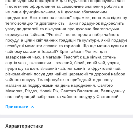
стане чудовим подарунком для будь-якого поціновувача чаю.
Її естетичне оформлення та символічне значення роблять її
не лише функціональним, а й духовно збагачуючим
предметом. Виготовлена з якісної кераміки, вона має відмінну
теплоізоляцію та довговічність. Такий подарунок підкреслить
увагу до деталей та піклування про духовне благополуччя
отримувача.Гайвань "Фенікс" - це не просто набір чайного
посуду, а цілий світ чайних традицій та культури, який подарує
незабутні моменти спокою та гармонії. Що ще можна купити в
чайному магазині Teacraft? Крім гайвані Фенікс, для
заварювання чаю, в магазині Teacraft є ще кілька сотень
сортів чаю , включаючи – зелений, білий, синій чай, улуни,
пуери шу та шен, в'язаний чай, квітковий та фруктовий чай,
різноманітний посуд для чайної церемонії та дорожні набори
чайного посуду. Телефонуйте та приїжджайте до нас у
магазин за подарунками на день народження, Святого
Миколая, Різдво, Новий Рік, Святого Валентина, Великдень у
нас найкращий вибір чаю та чайного посуду у Святошині!
Приховати
Характеристики