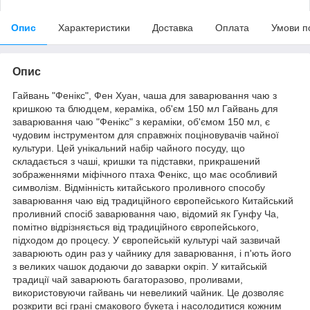
Опис
Характеристики
Доставка
Оплата
Умови п
Опис
Гайвань "Фенікс", Фен Хуан, чаша для заварювання чаю з
кришкою та блюдцем, кераміка, об'єм 150 мл Гайвань для
заварювання чаю "Фенікс" з кераміки, об'ємом 150 мл, є
чудовим інструментом для справжніх поціновувачів чайної
культури. Цей унікальний набір чайного посуду, що
складається з чаші, кришки та підставки, прикрашений
зображеннями міфічного птаха Фенікс, що має особливий
символізм. Відмінність китайського проливного способу
заварювання чаю від традиційного європейського Китайський
проливний спосіб заварювання чаю, відомий як Гунфу Ча,
помітно відрізняється від традиційного європейського,
підходом до процесу. У європейській культурі чай зазвичай
заварюють один раз у чайнику для заварювання, і п'ють його
з великих чашок додаючи до заварки окріп. У китайській
традиції чай заварюють багаторазово, проливами,
використовуючи гайвань чи невеликий чайник. Це дозволяє
розкрити всі грані смакового букета і насолодитися кожним