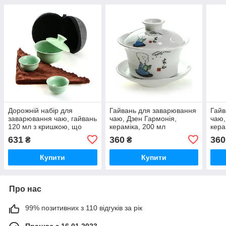
Дорожній набір для
Гайвань для заварювання
Гайв
заварювання чаю, гайвань
чаю, Дзен Гармонія,
чаю,
120 мл з кришкою, що
кераміка, 200 мл
кера
левітує, 2 піали по 50 мл і
631
360
360
₴
₴
чайний рушник в сумочці,
кераміка
Купити
Купити
Про нас
99% позитивних з 110 відгуків за рік
Працює з 16.01.2023