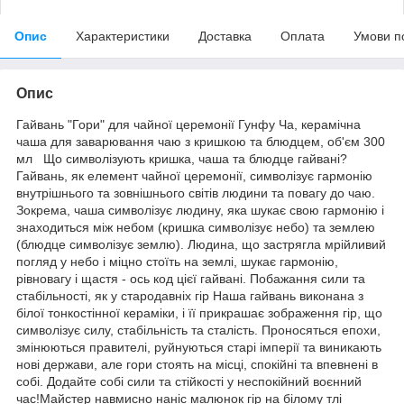
Опис
Характеристики
Доставка
Оплата
Умови п
Опис
Гайвань "Гори" для чайної церемонії Гунфу Ча, керамічна
чаша для заварювання чаю з кришкою та блюдцем, об'єм 300
мл Що символізують кришка, чаша та блюдце гайвані?
Гайвань, як елемент чайної церемонії, символізує гармонію
внутрішнього та зовнішнього світів людини та повагу до чаю.
Зокрема, чаша символізує людину, яка шукає свою гармонію і
знаходиться між небом (кришка символізує небо) та землею
(блюдце символізує землю). Людина, що застрягла мрійливий
погляд у небо і міцно стоїть на землі, шукає гармонію,
рівновагу і щастя - ось код цієї гайвані. Побажання сили та
стабільності, як у стародавніх гір Наша гайвань виконана з
білої тонкостінної кераміки, і її прикрашає зображення гір, що
символізує силу, стабільність та сталість. Проносяться епохи,
змінюються правителі, руйнуються старі імперії та виникають
нові держави, але гори стоять на місці, спокійні та впевнені в
собі. Додайте собі сили та стійкості у неспокійний воєнний
час!Майстер навмисно наніс малюнок гір на білому тлі