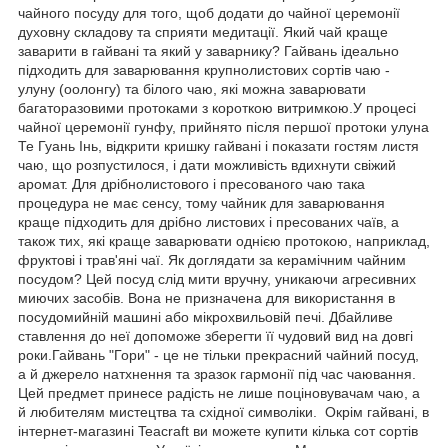
чайного посуду для того, щоб додати до чайної церемонії
духовну складову та сприяти медитації. Який чай краще
заварити в гайвані та який у заварнику? Гайвань ідеально
підходить для заварювання крупнолистових сортів чаю -
улуну (оолонгу) та білого чаю, які можна заварювати
багаторазовими протоками з короткою витримкою.У процесі
чайної церемонії гунфу, прийнято після першої протоки улуна
Те Гуань Інь, відкрити кришку гайвані і показати гостям листя
чаю, що розпустилося, і дати можливість вдихнути свіжий
аромат. Для дрібнолистового і пресованого чаю така
процедура не має сенсу, тому чайник для заварювання
краще підходить для дрібно листових і пресованих чаїв, а
також тих, які краще заварювати однією протокою, наприклад,
фруктові і трав'яні чаї. Як доглядати за керамічним чайним
посудом? Цей посуд слід мити вручну, уникаючи агресивних
миючих засобів. Вона не призначена для використання в
посудомийній машині або мікрохвильовій печі. Дбайливе
ставлення до неї допоможе зберегти її чудовий вид на довгі
роки.Гайвань "Гори" - це не тільки прекрасний чайний посуд,
а й джерело натхнення та зразок гармонії під час чаювання.
Цей предмет принесе радість не лише поціновувачам чаю, а
й любителям мистецтва та східної символіки. Окрім гайвані, в
інтернет-магазині Teacraft ви можете купити кілька сот сортів