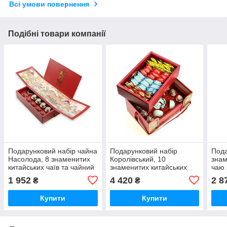
Всі умови повернення
Подібні товари компанії
Подарунковий набір чайна
Подарунковий набір
Пода
Насолода, 8 знаменитих
Королівський, 10
знам
китайських чаїв та чайний
знаменитих китайських
чаю 
сервіз на 4 персони
чаїв та чайний сервіз на 4
орга
1 952
4 420
2 8
₴
₴
персони
Купити
Купити