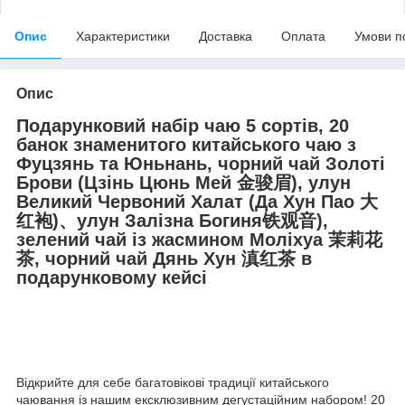
Опис
Характеристики
Доставка
Оплата
Умови п
Опис
Подарунковий набір чаю 5 сортів, 20
банок знаменитого китайського чаю з
Фуцзянь та Юньнань, чорний чай Золоті
Брови (Цзінь Цюнь Мей 金骏眉), улун
Великий Червоний Халат (Да Хун Пао 大
红袍)、улун Залізна Богиня铁观音),
зелений чай із жасмином Моліхуа 茉莉花
茶, чорний чай Дянь Хун 滇红茶 в
подарунковому кейсі
Відкрийте для себе багатовікові традиції китайського
чаювання із нашим ексклюзивним дегустаційним набором! 20