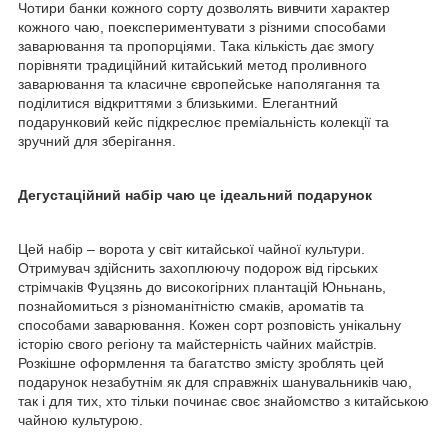
Чотири банки кожного сорту дозволять вивчити характер
кожного чаю, поекспериментувати з різними способами
заварювання та пропорціями. Така кількість дає змогу
порівняти традиційний китайський метод проливного
заварювання та класичне європейське наполягання та
поділитися відкриттями з близькими. Елегантний
подарунковий кейс підкреслює преміальність колекції та
зручний для зберігання.
Дегустаційний набір чаю це ідеальний подарунок
Цей набір – ворота у світ китайської чайної культури.
Отримувач здійснить захоплюючу подорож від гірських
стрімчаків Фуцзянь до високогірних плантацій Юньнань,
познайомиться з різноманітністю смаків, ароматів та
способами заварювання. Кожен сорт розповість унікальну
історію свого регіону та майстерність чайних майстрів.
Розкішне оформлення та багатство змісту зроблять цей
подарунок незабутнім як для справжніх шанувальників чаю,
так і для тих, хто тільки починає своє знайомство з китайською
чайною культурою.