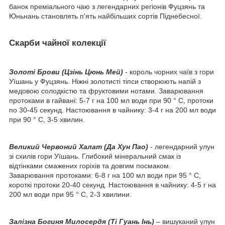
банок преміального чаю з легендарних регіонів Фуцзянь та
Юньнань становлять п'ять найбільших сортів Піднебесної.
Скарби чайної колекції
Золоті Брови (Цзінь Цюнь Мей)
- король чорних чаїв з гори
Уїшань у Фуцзянь. Ніжні золотисті тіпси створюють напій з
медовою солодкістю та фруктовими нотами. Заварювання
протоками в гайвані: 5-7 г на 100 мл води при 90 ° C, протоки
по 30-45 секунд. Настоювання в чайнику: 3-4 г на 200 мл води
при 90 ° C, 3-5 хвилин.
Великий Червоний Халат (Да Хун Пао)
- легендарний улун
зі схилів гори Уїшань. Глибокий мінеральний смак із
відтінками смажених горіхів та довгим посмаком.
Заварювання протоками: 6-8 г на 100 мл води при 95 ° C,
короткі протоки 20-40 секунд. Настоювання в чайнику: 4-5 г на
200 мл води при 95 ° C, 2-3 хвилини.
Залізна Богиня Милосердя (Ті Гуань Інь)
– вишуканий улун