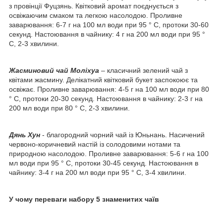
з провінції Фуцзянь. Квітковий аромат поєднується з
освіжаючим смаком та легкою насолодою. Проливне
заварювання: 6-7 г на 100 мл води при 95 ° C, протоки 30-60
секунд. Настоювання в чайнику: 4 г на 200 мл води при 95 °
C, 2-3 хвилини.
Жасминовий чай Моліхуа
– класичний зелений чай з
квітами жасмину. Делікатний квітковий букет заспокоює та
освіжає. Проливне заварювання: 4-5 г на 100 мл води при 80
° C, протоки 20-30 секунд. Настоювання в чайнику: 2-3 г на
200 мл води при 80 ° C, 2-3 хвилини.
Дянь Хун
- благородний чорний чай із Юньнань. Насичений
червоно-коричневий настій із солодовими нотами та
природною насолодою. Проливне заварювання: 5-6 г на 100
мл води при 95 ° C, протоки 30-45 секунд. Настоювання в
чайнику: 3-4 г на 200 мл води при 95 ° C, 3-4 хвилини.
У чому переваги набору 5 знаменитих чаїв