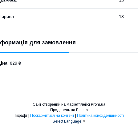
овжина:
15
Ширина
13
нформація для замовлення
іна:
629 ₴
Сайт створений на маркетплейсі
Prom.ua
Продавець на Bigl.ua
Тікрафт |
Поскаржитися на контент
|
Політика конфіденційності
Select Language
▼