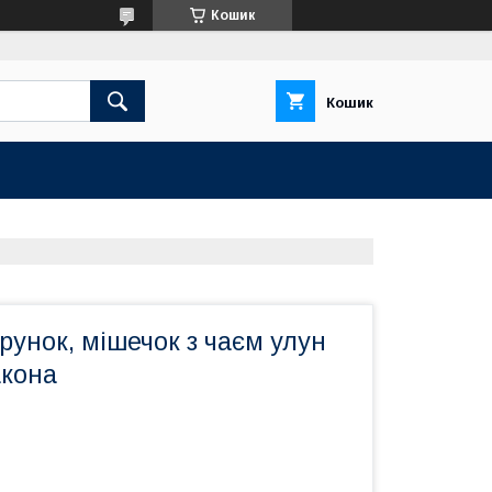
Кошик
Кошик
унок, мішечок з чаєм улун
кона