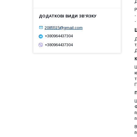
Д
Р
-
-
2085515@gmail.com
+380964437304
Д
т
+380964437304
Д
К
Ц
к
т
П
П
Ц
Ф
п
п
В
п