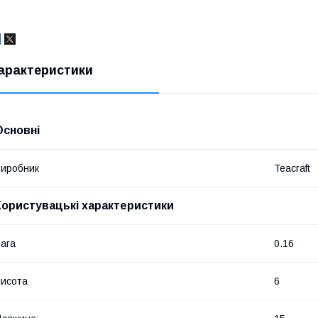
арактеристики
Основні
иробник
Teacraft
Користувацькі характеристики
ага
0.16
исота
6