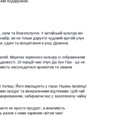
ьним подарунком.
 сили та благополуччя. У китайській культурі він
абір, ви не тільки даруєте чудовий крутий улун
, удачі та процвітання в році Дракона.
еталей. Мішечок червоного кольору із зображенням
дковості. 20 порцій чаю Улун Да Хун Пао - це не
ливість насолодитися ароматом та смаком
ї полиці. Його вирощують у горах Уішань провінції
ми орхідеї та мінеральними відтінками. Цей чай
 заварюванням, забираючи вас у захоплюючу чайну
єте не просто продукт, а можливість
 разом з нами чарівним світом чаю!