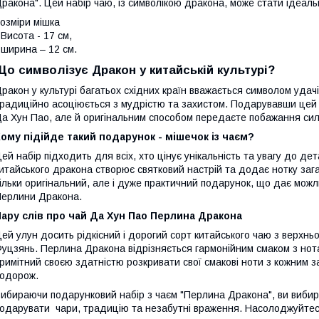
ракона". Цей набір чаю, із символікою дракона, може стати ідеал
озміри мішка
 Висота - 17 см,
 ширина – 12 см.
Що символізує Дракон у китайській культурі?
ракон у культурі багатьох східних країн вважається символом удачі,
радиційно асоціюється з мудрістю та захистом. Подарувавши цей н
а Хун Пао, але й оригінальним способом передаєте побажання сили
ому підійде такий подарунок - мішечок із чаєм?
ей набір підходить для всіх, хто цінує унікальність та увагу до д
итайського дракона створює святковий настрій та додає нотку зага
ільки оригінальний, але і дуже практичний подарунок, що дає мож
ерлини Дракона.
ару слів про чай Да Хун Пао Перлина Дракона
ей улун досить рідкісний і дорогий сорт китайського чаю з верхньо
уцзянь. Перлина Дракона відрізняється гармонійним смаком з нота
римітний своєю здатністю розкривати свої смакові ноти з кожним
одорож.
ибираючи подарунковий набір з чаєм "Перлина Дракона", ви вибира
одарувати чари, традицію та незабутні враження. Насолоджуйтесь