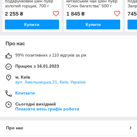
подарунковий шен пуер
китайський чай Шен пуер
пода
золотий горщик, 700 г
"Слон багатства" 500 г
Запр
357 
2 255
1 845
745
₴
₴
Купити
Купити
Про нас
99% позитивних з 110 відгуків за рік
Працює з 16.01.2023
м. Київ
вул. Хмельницька,21, Київ, Україна
Контакти
Сьогодні вихідний
Показати весь графік роботи
Про нас