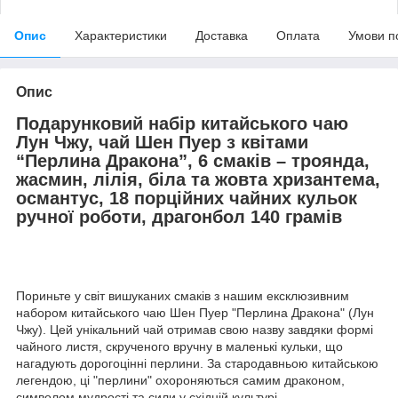
Опис
Характеристики
Доставка
Оплата
Умови п
Опис
Подарунковий набір китайського чаю
Лун Чжу, чай Шен Пуер з квітами
“Перлина Дракона”, 6 смаків – троянда,
жасмин, лілія, біла та жовта хризантема,
османтус, 18 порційних чайних кульок
ручної роботи, драгонбол 140 грамів
Пориньте у світ вишуканих смаків з нашим ексклюзивним
набором китайського чаю Шен Пуер "Перлина Дракона" (Лун
Чжу). Цей унікальний чай отримав свою назву завдяки формі
чайного листя, скрученого вручну в маленькі кульки, що
нагадують дорогоцінні перлини. За стародавньою китайською
легендою, ці "перлини" охороняються самим драконом,
символом мудрості та сили у східній культурі.