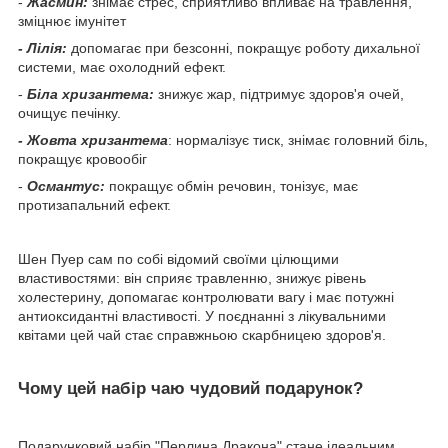
-
Жасмин:
знімає стрес, сприятливо впливає на травлення,
зміцнює імунітет
- Лілія:
допомагає при безсонні, покращує роботу дихальної
системи, має охолодний ефект.
-
Біла хризантема:
знижує жар, підтримує здоров'я очей,
очищує печінку.
- Жовта хризантема
: нормалізує тиск, знімає головний біль,
покращує кровообіг
-
Османтус:
покращує обмін речовин, тонізує, має
протизапальний ефект.
Шен Пуер сам по собі відомий своїми цілющими
властивостями: він сприяє травленню, знижує рівень
холестерину, допомагає контролювати вагу і має потужні
антиоксидантні властивості. У поєднанні з лікувальними
квітами цей чай стає справжньою скарбницею здоров'я.
Чому цей набір чаю чудовий подарунок?
Подарунковий набір "Перлина Дракона" стане ідеальним