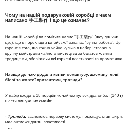
Чому на нашій подарунковій коробці з чаєм
написано 手工製作 і що це означає?
На нашій коробці ви помітите напис "手工製作" (шоу гун чжи
цзо), що в перекладі з китайської означає "ручна робота". Це
гарантія того, що кожна чайна кулька в наборі створена
вручну майстрами чайного мистецтва за багатовіковими
традиціями, зберігаючи всі корисні властивості та аромат чаю.
Навіщо до чаю додали квітки османтусу, жасмину, лілії,
білої та жовтої хризантеми, троянди?
У набір входить 18 порційних чайних кульок драгонбол (140 г)
шести вишуканих смаків:
- Троянда:
заспокоює нервову систему, покращує стан шкіри,
має антиоксидантні властивості