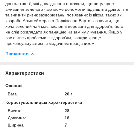
довголіттю: Деякі дослідження показали, що регулярне
вживання зеленого чаю може допомогти підвищити довголіття
та знизити ризик захворювань, пов’язаних із віком, таких як
хвороба Альцгеймера та Паркінсона.Варто зазначити, що,
хоча зелений чай має численні переваги для здоров’я, його
не слід розглядати як панацею чи заміну лікування. Якщо у
вас є якісь проблеми зі здоров’ям, завжди краще
проконсультуватися з медичним працівником.
Приховати
Характеристики
Основні
Вага
20 г
Користувальницькі характеристики
Висота
28
Довжина:
18
Ширина
7