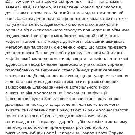
20 г- зелений чай з ароматом троянди — 20 г Китайський
зелений чай, як відомо, має численні користі для здоров’я,
деякі з яких включають: Багатий антиоксидантами: зелений
чай є багатим джерелом поліфенолів, зокрема катехінів, які є
потужними антиоксидантами, які допомагають захистити
організм від окислювального стресу та пошкодження вільними
радикалами.Прискорює метаболізм: зелений чай містить
кофеїн і катехіни, які можуть допомогти збільшити швидкість
метаболізму та сприяти окисленню жиру, що може призвести
до втрати ваги.Покращує роботу мозку: зелений чай містить
кофеїн, який може допомогти підвищити пильність і когнітивні
здібності, а також L-теанін, амінокислоту, яка може сприяти
розслабленню та зниженню стресу.Знижує ризик серцевих
захворювань: Дослідження показали, що регулярне вживання
зеленого чаю може допомогти зменшити ризик серцевих
захворювань шляхом зниження артеріального тиску,
зниження рівня холестерину і покращення функції
кровоносних судин.Знижує ризик певних типів раку: деякі
дослідження показують, що зелений чай може допомогти
знизити ризик певних типів раку, таких як рак молочної залози,
простати та товстої кишки, завдяки високому вмісту
антиоксидантів.Покращує здоров’я зубів: катехіни в зеленому
чаї можуть допомогти пригнічувати ріст бактерій, які
викликають зубний наліт і неприємний запах з рота.Сприяє