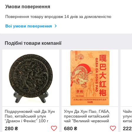
Умови повернення
Повернення товару впродовж 14 днів за домовленістю
Всі умови повернення
Подібні товари компанії
Подарунковий чай Да Хун
Улун Да Хун Пао, ГАБА,
Чайн
Пао, китайський улун
пресований китайський
улун”
“Дракон і Фенікс” 100 г
чай "Великий червоний
кита
халат", 100 грамів
280
680
222
₴
₴