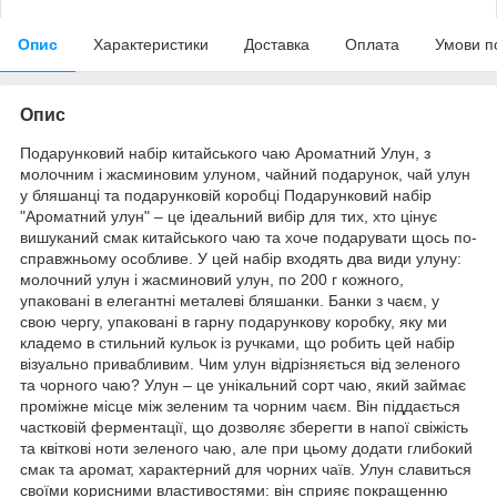
Опис
Характеристики
Доставка
Оплата
Умови п
Опис
Подарунковий набір китайського чаю Ароматний Улун, з
молочним і жасминовим улуном, чайний подарунок, чай улун
у бляшанці та подарунковій коробці Подарунковий набір
"Ароматний улун" – це ідеальний вибір для тих, хто цінує
вишуканий смак китайського чаю та хоче подарувати щось по-
справжньому особливе. У цей набір входять два види улуну:
молочний улун і жасминовий улун, по 200 г кожного,
упаковані в елегантні металеві бляшанки. Банки з чаєм, у
свою чергу, упаковані в гарну подарункову коробку, яку ми
кладемо в стильний кульок із ручками, що робить цей набір
візуально привабливим. Чим улун відрізняється від зеленого
та чорного чаю? Улун – це унікальний сорт чаю, який займає
проміжне місце між зеленим та чорним чаєм. Він піддається
частковій ферментації, що дозволяє зберегти в напої свіжість
та квіткові ноти зеленого чаю, але при цьому додати глибокий
смак та аромат, характерний для чорних чаїв. Улун славиться
своїми корисними властивостями: він сприяє покращенню