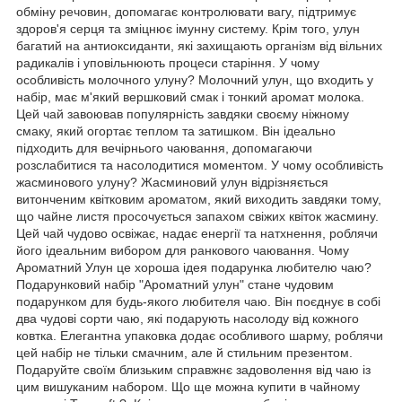
обміну речовин, допомагає контролювати вагу, підтримує
здоров'я серця та зміцнює імунну систему. Крім того, улун
багатий на антиоксиданти, які захищають організм від вільних
радикалів і уповільнюють процеси старіння. У чому
особливість молочного улуну? Молочний улун, що входить у
набір, має м'який вершковий смак і тонкий аромат молока.
Цей чай завоював популярність завдяки своєму ніжному
смаку, який огортає теплом та затишком. Він ідеально
підходить для вечірнього чаювання, допомагаючи
розслабитися та насолодитися моментом. У чому особливість
жасминового улуну? Жасминовий улун відрізняється
витонченим квітковим ароматом, який виходить завдяки тому,
що чайне листя просочується запахом свіжих квіток жасмину.
Цей чай чудово освіжає, надає енергії та натхнення, роблячи
його ідеальним вибором для ранкового чаювання. Чому
Ароматний Улун це хороша ідея подарунка любителю чаю?
Подарунковий набір "Ароматний улун" стане чудовим
подарунком для будь-якого любителя чаю. Він поєднує в собі
два чудові сорти чаю, які подарують насолоду від кожного
ковтка. Елегантна упаковка додає особливого шарму, роблячи
цей набір не тільки смачним, але й стильним презентом.
Подаруйте своїм близьким справжнє задоволення від чаю із
цим вишуканим набором. Що ще можна купити в чайному