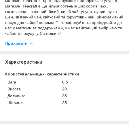
магазині Teacraft ? Крім подарункових наборів чаю улун, в
магазині Teacraft є ще кілька сотень інших сортів чаю ,
включаючи – зелений, білий, синій чай, улуни, пуери шу та
шен, зв'язаний чай, квітковий та фруктовий чай, різноманітний
посуд для чайної церемонії. Телефонуйте та приїжджайте до
нас у магазин за подарунками, у нас найкращий вибір чаю та
чайного посуду у Святошині!
Приховати
Характеристики
Користувальницькі характеристики
Вага
0.5
Висота
20
Довжина:
35
Ширина
25