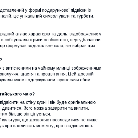
ставлений у формі подарункової підвіски із
напій, це унікальний символ уваги та турботи.
рідний атлас характерів та доль, відображених у
 в собі унікальні риси особистості, передбачаючи
ор формував зодіакальне коло, він вибрав цих
?
еру з витісненими на чайному млинці зображеннями
гополуччя, щастя та процвітання. Цей древній
дарувальником і одержувачем, приносячи обом
тайського чаю?
двісити на стіну кухні і він буде оригінальною
о дивитися, його можна заварити та випити.
тим більше він цінується.
ої культури, що дозволяє насолодитися не лише
ує про важливість моменту, про спадкоємність