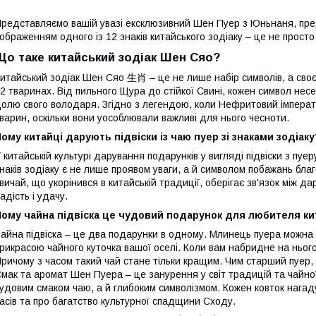
редставляємо вашій увазі ексклюзивний Шен Пуер з Юньнаня, пред
ображенням одного із 12 знаків китайського зодіаку – це не просто 
Що таке китайський зодіак Шен Сяо?
итайський зодіак Шен Сяо 生肖 – це не лише набір символів, а своє
2 тваринах. Від пильного Щура до стійкої Свині, кожен символ несе
олю свого володаря. Згідно з легендою, коли Нефритовий імперат
варин, оскільки вони уособлювали важливі для нього чесноти.
ому китайці дарують підвіски із чаю пуер зі знаками зодіаку
 китайській культурі дарування подарунків у вигляді підвіски з пу
наків зодіаку є не лише проявом уваги, а й символом побажань бла
вичай, що укорінився в китайській традиції, оберігає зв'язок між 
адість і удачу.
Чому чайна підвіска це чудовий подарунок для любителя ки
айна підвіска – це два подарунки в одному. Млинець пуера можна пі
рикрасою чайного куточка вашої оселі. Коли вам набридне на ньог
ричому з часом такий чай стане тільки кращим. Чим старший пуер, 
мак та аромат Шен Пуера – це занурення у світ традицій та чайн
удовим смаком чаю, а й глибоким символізмом. Кожен ковток нагад
асів та про багатство культурної спадщини Сходу.