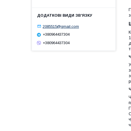
П
з
2085515@gmail.com
К
+380964437304
1
+380964437304
д
т
Ч
У
з
з
р
Ч
п
П
С
ч
ч