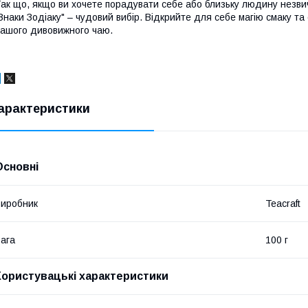
ак що, якщо ви хочете порадувати себе або близьку людину незв
Знаки Зодіаку" – чудовий вибір. Відкрийте для себе магію смаку та
ашого дивовижного чаю.
арактеристики
Основні
иробник
Teacraft
ага
100 г
Користувацькі характеристики