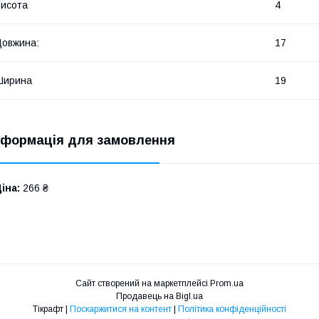
исота
4
овжина:
17
Ширина
19
нформація для замовлення
іна:
266 ₴
Сайт створений на маркетплейсі
Prom.ua
Продавець на Bigl.ua
Тікрафт |
Поскаржитися на контент
|
Політика конфіденційності