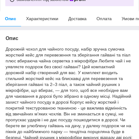
Опис
Характеристики
Доставка
Оплата
Умови п
Опис
Дорожній чохол для чайного посуду, набір зручна сумочка
жорсткий кейс для перевезення та зберігання гайвані та піал
плюс вбираюча чайна серветка з мікрофібри Любите чай і не
уявляєте подорож без своєї гайвані? Цей компактний
дорожній набір створений для вас. У комплект входить
стильний жорсткий кейс на блискавці для перевезення та
зберігання гайвані та 2–3 піал, а також чайний рушник з
мікрофібри, що вбирає, — для того, щоб все необхідне вам
для чаювання в дорозі було зібрано в одному місці. Надійний
захист чайного посуду в дорозі Корпус кейсу жорсткий і
покритий текстурованою тканиною - це важлива відмінність
від звичайних м'яких чохлів. Він не зминається в сумці, не
пропускає ударів і не дає посуду пошкодитися в дорозі. Чи
берете ви улюблену гайвань на дачу, у далеку подорож чи на
пікнік до найближчого парку — тендітна порцеляна буде в
безпеці. Чайний рушник з мікрофібри виконує відразу дві ролі: