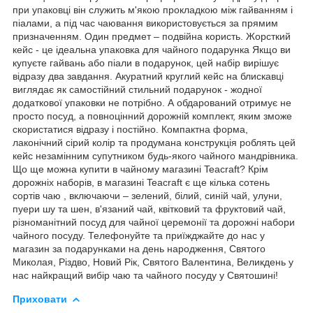
при упаковці він служить м'якою прокладкою між гайванням і
піалами, а під час чаювання використовується за прямим
призначенням. Один предмет – подвійна користь. Жорсткий
кейс - це ідеальна упаковка для чайного подарунка Якщо ви
купуєте гайвань або піали в подарунок, цей набір вирішує
відразу два завдання. Акуратний круглий кейс на блискавці
виглядає як самостійний стильний подарунок - жодної
додаткової упаковки не потрібно. А обдарований отримує не
просто посуд, а повноцінний дорожній комплект, яким зможе
скористатися відразу і постійно. Компактна форма,
лаконічний сірий колір та продумана конструкція роблять цей
кейс незамінним супутником будь-якого чайного мандрівника.
Що ще можна купити в чайному магазині Teacraft? Крім
дорожніх наборів, в магазині Teacraft є ще кілька сотень
сортів чаю , включаючи – зелений, білий, синій чай, улуни,
пуери шу та шен, в'язаний чай, квітковий та фруктовий чай,
різноманітний посуд для чайної церемонії та дорожні набори
чайного посуду. Телефонуйте та приїжджайте до нас у
магазин за подарунками на день народження, Святого
Миколая, Різдво, Новий Рік, Святого Валентина, Великдень у
нас найкращий вибір чаю та чайного посуду у Святошині!
Приховати