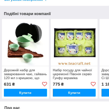
Подібні товари компанії
Дорожній набір для
Набір посуду для чайної
Доро
заварювання чаю, гайвань
церемонії Півонія сервіз
зава
120 мл з кришкою, що
Гунфу кераміка
Сі Ш
левітує, 2 піали по 50 мл і
Око
631
775
1 1
₴
₴
чайний рушник в сумочці,
кераміка
Купити
Купити
Про нас