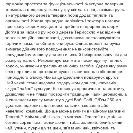
гармонію простоти та функціональності. Фактурна поверхня
термоскла створює унікальну гру світла та тіні, а знімна ручка
з натурального дерева твердих порід додає теплоти та
органічності. Кожна природна нерівність і текстура нагадує
про красу скороминущості та прийняття природних форм.
Догляд за чахай з ручкою з дерева Термоскло має відмінні
теплоізоляційні властивості, дозволяючи насолоджуватися
гарячим чаєм, не обпалюючи руки. Однак дерев'яна ручка
вимагає дбайливого поводження: не використовуйте
посудомийну машину для миття чахай і мікрохвильову піч для
розігріву напою. Рекомендується мити чахай вручну теплою
водою, уникаючи агресивних миючих засобів. Дерев'яну ручку
слід періодично протирати сухою тканиною для збереження
природного блиску. Чахай це ідеальний подарунок другові
Цей чахай стане чудовим подарунком для поціновувачів
східної чайної культури. Він поєднує практичність та естетику,
дозволяючи не тільки проводити традиційні чайні церемонії, а
й споглядати красу моменту у дусі Вабі Сабі. Об'єм 250 мл
ідеально підходить для персональних чаювання або
невеликої компанії. Що ще можна купити в чайному магазині
Teacraft? Крім чахай зі скла , в магазині Teacraft є ще кілька
сотень сортів чаю , включаючи – габа, зелений, білий, синій
чай, улуни, пуери шу та шен, зв'язаний чай, квітковий та