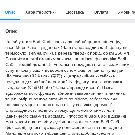
Опис
Характеристики
Доставка
Оплата
Умови п
Опис
Чахай у стилі Вабі Сабі, чаша для чайної церемонії гунфу,
чахе Море Чаю, Гундаобей (Чаша Справедливості), фактурне
термоскло, знімна ручка з дерева твердих порід, об'єм 250 мл
Познайомтеся зі скляним чахаєм, що втілює філософію Вабі
Сабі в кожній деталі. Ця унікальна посудина стане незамінним
супутником у вашій подорожі світом східної чайної культури.
Що таке чахай? Чахай (茶海) - це традиційна китайська
посудина для чайної церемонії гунфу, яку також називають
Гундаобей (公道杯) або "Чаша Справедливості". Назва
відображає його функцію: збирати заварений чай із чайника
та рівномірно розподіляти його по піалах, забезпечуючи
однакову міцність напою для всіх учасників церемонії.
Справедливість полягає в тому, що кожен отримує чай
ідентичного смаку та аромату. Філософія Вабі Сабі в дизайні
Наш чахай створений у дусі японської естетики Вабі Сабі -
філософії, що оспівує красу недосконалості та природності.
Майстер навмисно вибрав цей стиль, щоб підкреслити