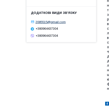
п
н
т
з
р
2085515@gmail.com
в
с
+380964437304
л
+380964437304
в
с
о
ч
д
д
л
н
щ
к
ф
н