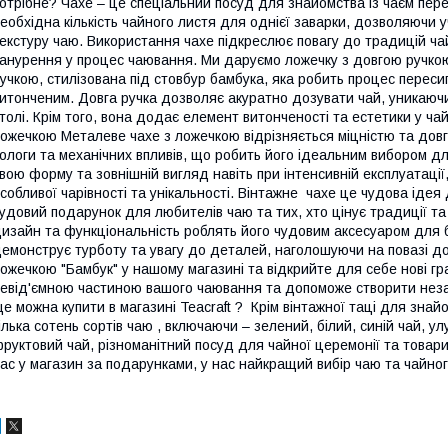
отрібне? Чахе – це спеціальний посуд для знайомства із чаєм пер
еобхідна кількість чайного листя для однієї заварки, дозволяючи у
екстуру чаю. Використання чахе підкреслює повагу до традицій ч
анурення у процес чаювання. Ми даруємо ложечку з довгою ручкою
учкою, стилізована під стовбур бамбука, яка робить процес переси
итонченим. Довга ручка дозволяє акуратно дозувати чай, уникаючи
толі. Крім того, вона додає елемент витонченості та естетики у ч
ожечкою Металеве чахе з ложечкою відрізняється міцністю та довг
ологи та механічних впливів, що робить його ідеальним вибором д
вою форму та зовнішній вигляд навіть при інтенсивній експлуатації
собливої ​​чарівності та унікальності. Вінтажне чахе це чудова ід
удовий подарунок для любителів чаю та тих, хто цінує традиції та 
изайн та функціональність роблять його чудовим аксесуаром для б
емонструє турботу та увагу до деталей, наголошуючи на повазі д
ожечкою "Бамбук" у нашому магазині та відкрийте для себе нові гр
евід'ємною частиною вашого чаювання та допоможе створити неза
е можна купити в магазині Teacraft ? Крім вінтажної таці для знайо
ілька сотень сортів чаю , включаючи – зелений, білий, синій чай, ул
руктовий чай, різноманітний посуд для чайної церемонії та това
ас у магазин за подарунками, у нас найкращий вибір чаю та чайног