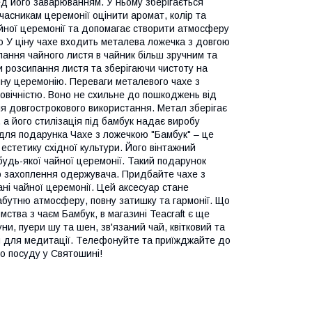
ед його заварюванням. У ньому зберігається
часникам церемонії оцінити аромат, колір та
айної церемонії та допомагає створити атмосферу
 У ціну чахе входить металева ложечка з довгою
пання чайного листя в чайник більш зручним та
 розсипання листя та зберігаючи чистоту на
айну церемонію. Переваги металевого чахе з
овічністю. Воно не схильне до пошкоджень від
ля довгострокового використання. Метал зберігає
, а його стилізація під бамбук надає виробу
ея для подарунка Чахе з ложечкою "Бамбук" – це
естетику східної культури. Його вінтажний
удь-якої чайної церемонії. Такий подарунок
о захоплення одержувача. Придбайте чахе з
ані чайної церемонії. Цей аксесуар стане
бутню атмосферу, повну затишку та гармонії. Що
мства з чаєм Бамбук, в магазині Teacraft є ще
уни, пуери шу та шен, зв'язаний чай, квітковий та
ри для медитації. Телефонуйте та приїжджайте до
о посуду у Святошині!