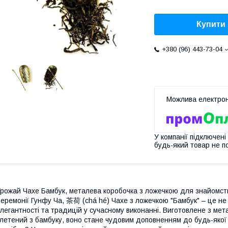
Купити
+380 (96) 443-73-04
У компанії підключені
будь-який товар не п
рожай Чахе Бамбук, металева коробочка з ложечкою для знайомств
еремонії Гунфу Ча, 茶荷 (chá hé) Чахе з ложечкою "Бамбук" – це не
легантності та традицій у сучасному виконанні. Виготовлене з мет
летений з бамбуку, воно стане чудовим доповненням до будь-якої 