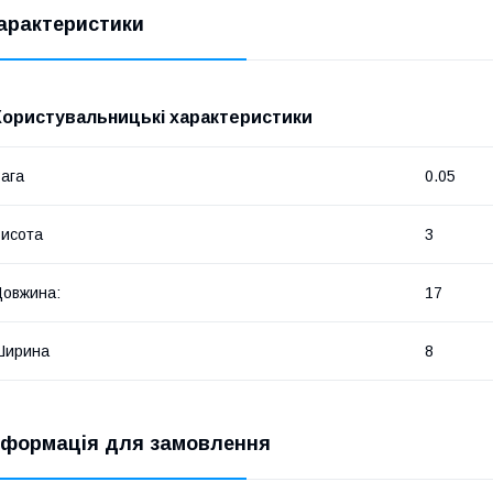
арактеристики
Користувальницькі характеристики
ага
0.05
исота
3
овжина:
17
Ширина
8
нформація для замовлення