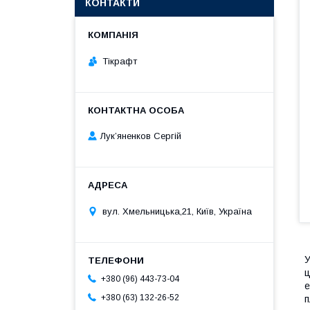
КОНТАКТИ
Тікрафт
Лук’яненков Сергій
вул. Хмельницька,21, Київ, Україна
У
ц
+380 (96) 443-73-04
е
+380 (63) 132-26-52
п