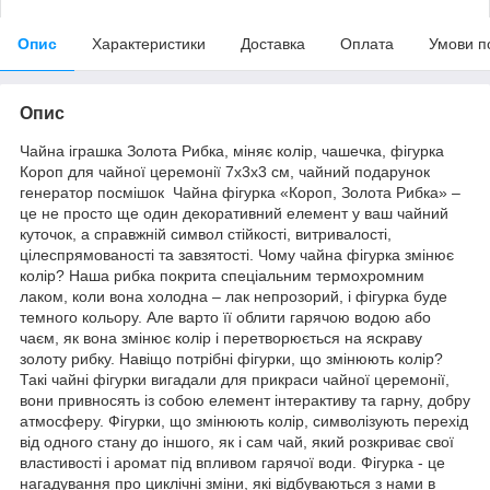
Опис
Характеристики
Доставка
Оплата
Умови п
Опис
Чайна іграшка Золота Рибка, міняє колір, чашечка, фігурка
Короп для чайної церемонії 7х3х3 см, чайний подарунок
генератор посмішок Чайна фігурка «Короп, Золота Рибка» –
це не просто ще один декоративний елемент у ваш чайний
куточок, а справжній символ стійкості, витривалості,
цілеспрямованості та завзятості. Чому чайна фігурка змінює
колір? Наша рибка покрита спеціальним термохромним
лаком, коли вона холодна – лак непрозорий, і фігурка буде
темного кольору. Але варто її облити гарячою водою або
чаєм, як вона змінює колір і перетворюється на яскраву
золоту рибку. Навіщо потрібні фігурки, що змінюють колір?
Такі чайні фігурки вигадали для прикраси чайної церемонії,
вони привносять із собою елемент інтерактиву та гарну, добру
атмосферу. Фігурки, що змінюють колір, символізують перехід
від одного стану до іншого, як і сам чай, який розкриває свої
властивості і аромат під впливом гарячої води. Фігурка - це
нагадування про циклічні зміни, які відбуваються з нами в