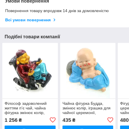
Умови повернення
Повернення товару впродовж 14 днів за домовленістю
Всі умови повернення
Подібні товари компанії
Філософ задоволений
Чайна фігурка Будда,
Фігу
життям п'є чай, чайна
змінює колір, іграшка для
цере
фігурка змінює колір,
чайної церемонії,
чайн
12х7х11 см
12х5х5см
чаю,
1 256
435
480
₴
₴