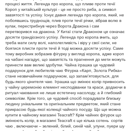
процесі життя. Легенда про коропа, що пливе проти течії
Короп у китайській культурі - це не просто риба, а символ
завзятості та успіху. Існує давня легенда про коропа, який, не
побоявшись труднощів, плив проти течії річки, зібрав волю в
кулак, перестрибнув через Ворота Дракона і сам
перетворився на дракона. У Китаї стати Драконом це означає
досягти грандіозного успіху. Легенда про коропа вчить, що
треба мати силу волі, наполегливість і віру у свої сили, не
боятися плисти проти течії й тоді можна досягти успіху. Саме
тому виробник зобразив фігурку у вигляді коропа, адже короп
на чабані нагадує, що завзятість та прагнення до мети можуть
принести вам великі здобутки. Чайна іграшка це чудовий
подарунок для любителів чаю Фігурка «Карп, Золота Рибка»
стане незвичайним подарунком, що запам'ятовується, для
будь-якого цінителя чаю. Іграшка що змінює колір привносить
у чайну церемонію елемент несподіванки та краси, додаючи в
ритуал чаювання не лише естетичну насолоду, а й глибокий
символізм. Крім того, це чудовий спосіб порадувати близьку
людину унікальним та оригінальним предметом, який стане
прикрасою будь-якої колекції чайного посуду. Що ще можна
купити в чайному магазині Teacraft? Крім чайних фігурок що
змінюють колір, в магазині Teacraft є ще кілька сотень сортів
чаю , включаючи – зелений, білий, синій чай, улуни, пуери шу