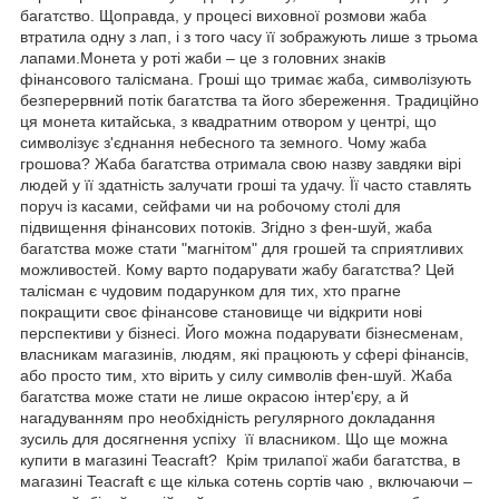
багатство. Щоправда, у процесі виховної розмови жаба
втратила одну з лап, і з того часу її зображують лише з трьома
лапами.Монета у роті жаби – це з головних знаків
фінансового талісмана. Гроші що тримає жаба, символізують
безперервний потік багатства та його збереження. Традиційно
ця монета китайська, з квадратним отвором у центрі, що
символізує з'єднання небесного та земного. Чому жаба
грошова? Жаба багатства отримала свою назву завдяки вірі
людей у її здатність залучати гроші та удачу. Її часто ставлять
поруч із касами, сейфами чи на робочому столі для
підвищення фінансових потоків. Згідно з фен-шуй, жаба
багатства може стати "магнітом" для грошей та сприятливих
можливостей. Кому варто подарувати жабу багатства? Цей
талісман є чудовим подарунком для тих, хто прагне
покращити своє фінансове становище чи відкрити нові
перспективи у бізнесі. Його можна подарувати бізнесменам,
власникам магазинів, людям, які працюють у сфері фінансів,
або просто тим, хто вірить у силу символів фен-шуй. Жаба
багатства може стати не лише окрасою інтер'єру, а й
нагадуванням про необхідність регулярного докладання
зусиль для досягнення успіху її власником. Що ще можна
купити в магазині Teacraft? Крім трилапої жаби багатства, в
магазині Teacraft є ще кілька сотень сортів чаю , включаючи –