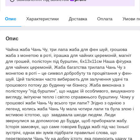
Опис
Характеристики
Доставка
Оплата
Умови п
Опис
Чайна жаба Чань Чу, три лапа жаба для фен шуй, грошова
жаба з монетою в роті, іграшка для чайних церемоній, магніт
для грошей, полістоун під бурштин, 6х13х11см Наша фігурка
для чайних церемоній, Жаба багатства трилапа Чань Чу з
монетою в роті – це символ добробуту та процвітання у фен-
шуй. Цей талісман часто вибирають для залучення удачі та
грошового потоку до будинку чи бізнесу. Жаба виконана з
полістоуну "під бурштин", що надає їй особливого, вишуканого
вигляду, імітуючи тепло і світло справжнього бурштину. Чому у
грошової жаби Чань Чу всього три лапи? Згідно з однією з
легенд, колись жаба Чань Чу мала чотири лапи та була злою і
мстивою істотою, що завдавала шкоди людям. Люди
звернулися за допомогою до Будди, щоб приборкати жабу.
Історія замовчує, що саме говорив Будда жабі під час їхньої
зустрічі, однак він зумів підібрати правильні слова, що
перетворили Чань Чу на добру істоту, яка приносить удачу та