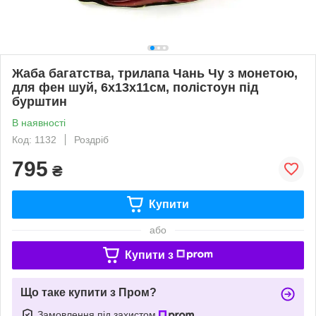
Жаба багатства, трилапа Чань Чу з монетою,
для фен шуй, 6х13х11см, полістоун під
бурштин
В наявності
Код: 1132
Роздріб
795
₴
Купити
або
Купити з
Що таке купити з Пром?
Замовлення під захистом