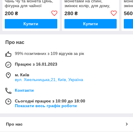
Чань Чу та монета Цянь,
монетами на спині,
моне
фігурка для чайної
змінює колір, для дому,
змін
церемонії, 7х5.5х4 см
11х8х6.5 см
15х1
200
280
560
₴
₴
Купити
Купити
Про нас
99% позитивних з 109 відгуків за рік
Працює з 16.01.2023
м. Київ
вул. Хмельницька,21, Київ, Україна
Контакти
Сьогодні працює з 10:00 до 18:00
Показати весь графік роботи
Про нас