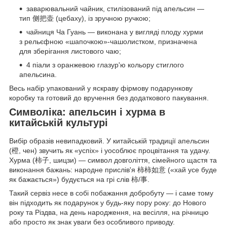
заварювальний чайник, стилізований під апельсин —
тип 侧把壶 (цебаху), із зручною ручкою;
чайниця Ча Гуань — виконана у вигляді плоду хурми
з рельєфною «шапочкою»-чашолистком, призначена
для зберігання листового чаю;
4 піали з оранжевою глазур'ю кольору стиглого
апельсина.
Весь набір упакований у яскраву фірмову подарункову
коробку та готовий до вручення без додаткового пакування.
Символіка: апельсин і хурма в
китайській культурі
Вибір образів невипадковий. У китайській традиції апельсин
(橙, чен) звучить як «успіх» і уособлює процвітання та удачу.
Хурма (柿子, шицзи) — символ довголіття, сімейного щастя та
виконання бажань: народне прислів'я 柿柿如意 («хай усе буде
як бажається») будується на грі слів 柿/事.
Такий сервіз несе в собі побажання добробуту — і саме тому
він підходить як подарунок у будь-яку пору року: до Нового
року та Різдва, на день народження, на весілля, на річницю
або просто як знак уваги без особливого приводу.