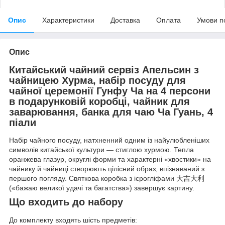
Опис
Характеристики
Доставка
Оплата
Умови п
Опис
Китайський чайний сервіз Апельсин з
чайницею Хурма, набір посуду для
чайної церемонії Гунфу Ча на 4 персони
в подарунковій коробці, чайник для
заварювання, банка для чаю Ча Гуань, 4
піали
Набір чайного посуду, натхненний одним із найулюбленіших
символів китайської культури — стиглою хурмою. Тепла
оранжева глазур, округлі форми та характерні «хвостики» на
чайнику й чайниці створюють цілісний образ, впізнаваний з
першого погляду. Святкова коробка з ієрогліфами 大吉大利
(«бажаю великої удачі та багатства») завершує картину.
Що входить до набору
До комплекту входять шість предметів: