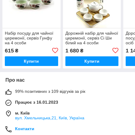
Набір посуду для чайної
Дорожній набір для чайної
Доро
церемонії, сервіз Гунфу
церемонії, сервіз Сі Ши
посу
на 4 особи
білий на 4 особи
осіб
615
1 680
1 1
₴
₴
Купити
Купити
Про нас
99% позитивних з 109 відгуків за рік
Працює з 16.01.2023
м. Київ
вул. Хмельницька,21, Київ, Україна
Контакти