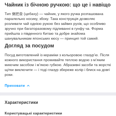
Чайник із бічною ручкою: що це і навіщо
Тип 侧把壶 (цебаху) — чайник, у якого ручка розташована
паралельно носику, збоку. Така конструкція дозволяє
розливати чай однією рукою без зайвих рухів, що особливо
зручно при багаторазовому підливанні в гунфу ча. Форма
прийшла з південного Китаю та добре знайома
шанувальникам японських кюсу — принцип той самий.
Догляд за посудом
Посуд виготовлений із кераміки з кольоровою глазур'ю. Після
кожного використання промивайте теплою водою з м'яким
миючим засобом і м'якою губкою. Абразивні засоби та жорсткі
щітки виключити — і тоді глазур збереже колір і блиск на довгі
роки.
Приховати
Характеристики
Користувацькі характеристики