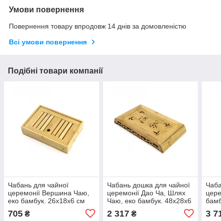
Умови повернення
Повернення товару впродовж 14 днів за домовленістю
Всі умови повернення
Подібні товари компанії
Чабань для чайної
Чабань дошка для чайної
Чаба
церемонії Вершина Чаю,
церемонії Дао Ча, Шлях
цере
еко бамбук. 26х18х6 см
Чаю, еко бамбук. 48х28х6
бамб
см
або 
705
2 317
3 7
₴
₴