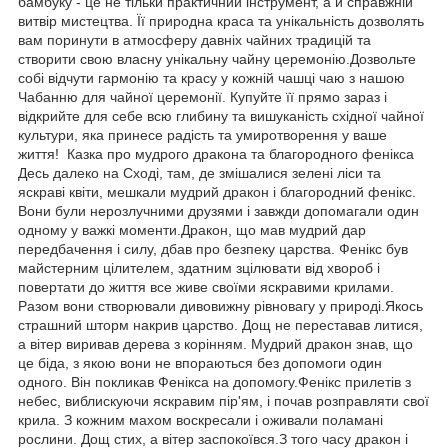
бамбуку - це не тільки практичний інструмент, а й справжній
витвір мистецтва. Її природна краса та унікальність дозволять
вам поринути в атмосферу давніх чайних традицій та
створити свою власну унікальну чайну церемонію.Дозвольте
собі відчути гармонію та красу у кожній чашці чаю з нашою
Чабанню для чайної церемонії. Купуйте її прямо зараз і
відкрийте для себе всю глибину та вишуканість східної чайної
культури, яка принесе радість та умиротворення у ваше
життя! Казка про мудрого дракона та благородного фенікса
Десь далеко на Сході, там, де змішалися зелені ліси та
яскраві квіти, мешкали мудрий дракон і благородний фенікс.
Вони були нерозлучними друзями і завжди допомагали один
одному у важкі моменти.Дракон, що мав мудрий дар
передбачення і силу, дбав про безпеку царства. Фенікс був
майстерним цілителем, здатним зцілювати від хвороб і
повертати до життя все живе своїми яскравими крилами.
Разом вони створювали дивовижну рівновагу у природі.Якось
страшний шторм накрив царство. Дощ не переставав литися,
а вітер виривав дерева з корінням. Мудрий дракон знав, що
це біда, з якою вони не впораються без допомоги один
одного. Він покликав Фенікса на допомогу.Фенікс прилетів з
небес, виблискуючи яскравим пір'ям, і почав розправляти свої
крила. З кожним махом воскресали і оживали поламані
рослини. Дощ стих, а вітер заспокоївся.З того часу дракон і