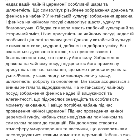
надає вашій чайній церемонії особливий шарм та
шляхетність. Що символізує різьблене зображення дракона та
фенікса на чабані? У китайській культурі зображення дракона
і фенікса на чайному посуді символізує щастя, удачу та
благополуччя. Обидва символи мають глибокий культурний та
історичний зміст, і їхня присутність на чайному посуді надає їй
особливої цінності та значущості.Дракон у китайській культурі
є символом сили, мудрості, доблесті та доброго успіху. Він
вважається духовною істотою, яка принесе захист і
благословення тим, хто вірить у його силу. Зображення
дракона на чайному посуді підкреслює його прихильну
присутність під час чаювання, що може приносити успіх та
успіх.Фенікс, у свою чергу, символізує жіночу красу,
шляхетність, доброту та оновлення. Він також асоціюється з
вічним життям та відродженням. На китайському чайному
посуді зображення фенікса надає їй вишуканості та
елегантності, що підкреслює значущість та особливість
моменту чаювання. Навіщо потрібна чабань під час
проведення чайної церемонії Під час проведення чайної
церемонії гунфу, чабань стає невід'ємним помічником та
символом поваги до традицій. Він допоможе створити
атмосферу умиротворення та височини, що дозволить вам
насолоджуватися кожним моментом церемонії.Чабань з еко-