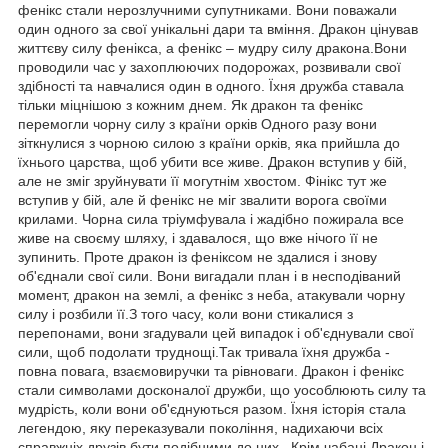
фенікс стали нерозлучними супутниками. Вони поважали
один одного за свої унікальні дари та вміння. Дракон цінував
життєву силу фенікса, а фенікс – мудру силу дракона.Вони
проводили час у захоплюючих подорожах, розвивали свої
здібності та навчалися один в одного. Їхня дружба ставала
тільки міцнішою з кожним днем. Як дракон та фенікс
перемогли чорну силу з країни орків Одного разу вони
зіткнулися з чорною силою з країни орків, яка прийшла до
їхнього царства, щоб убити все живе. Дракон вступив у бій,
але не зміг зруйнувати її могутнім хвостом. Фінікс тут же
вступив у бій, але й фенікс не міг звалити ворога своїми
крилами. Чорна сила тріумфувала і жадібно пожирала все
живе на своєму шляху, і здавалося, що вже нічого її не
зупинить. Проте дракон із феніксом не здалися і знову
об'єднали свої сили. Вони вигадали план і в несподіваний
момент, дракон на землі, а фенікс з неба, атакували чорну
силу і розбили її.З того часу, коли вони стикалися з
перепонами, вони згадували цей випадок і об'єднували свої
сили, щоб подолати труднощі.Так тривала їхня дружба -
повна повага, взаємовиручки та рівноваги. Дракон і фенікс
стали символами досконалої дружби, що уособлюють силу та
мудрість, коли вони об'єднуються разом. Їхня історія стала
легендою, яку переказували покоління, надихаючи всіх
справжніх друзів бути подібними до них. Крім чабані Дракон і