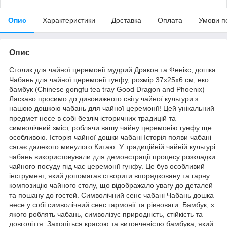
Опис
Характеристики
Доставка
Оплата
Умови п
Опис
Столик для чайної церемонії мудрий Дракон та Фенікс, дошка
Чабань для чайної церемонії гунфу, розмір 37х25х6 см, еко
бамбук (Chinese gongfu tea tray Good Dragon and Phoenix)
Ласкаво просимо до дивовижного світу чайної культури з
нашою дошкою чабань для чайної церемонії! Цей унікальний
предмет несе в собі безліч історичних традицій та
символічний зміст, роблячи вашу чайну церемонію гунфу ще
особливою. Історія чайної дошки чабані Історія появи чабані
сягає далекого минулого Китаю. У традиційній чайній культурі
чабань використовували для демонстрації процесу розкладки
чайного посуду під час церемонії гунфу. Це був особливий
інструмент, який допомагав створити впорядковану та гарну
композицію чайного столу, що відображало увагу до деталей
та пошану до гостей. Символічний сенс чабані Чабань дошка
несе у собі символічний сенс гармонії та рівноваги. Бамбук, з
якого роблять чабань, символізує природність, стійкість та
довголіття. Захопіться красою та витонченістю бамбука, який