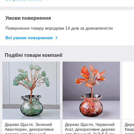
Умови повернення
Повернення товару впродовж 14 днів за домовленістю
Всі умови повернення
Подібні товари компанії
Дерево Щастя, Зелений
Дерево Щастя, Червоний
Дере
Авантюрин, декоративне
Агат, декоративне дерево
Квар
дерево для фен шуй,
для фен шуй, 2х2х5.5 см
дере