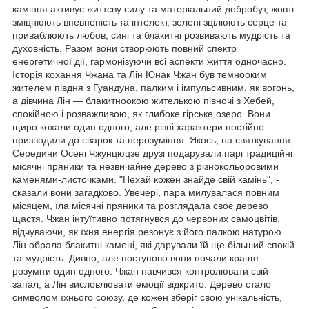
каміння активує життєву силу та матеріальний добробут, жовті
зміцнюють впевненість та інтелект, зелені зцілюють серце та
приваблюють любов, сині та блакитні розвивають мудрість та
духовність. Разом вони створюють повний спектр
енергетичної дії, гармонізуючи всі аспекти життя одночасно.
Історія кохання Чжана та Лін Юнак Чжан був темнооким
жителем півдня з Гуандуна, палким і імпульсивним, як вогонь,
а дівчина Лін — блакитноокою жителькою півночі з Хебей,
спокійною і розважливою, як глибоке гірське озеро. Вони
щиро кохали один одного, але різні характери постійно
призводили до сварок та нерозуміння. Якось, на святкування
Середини Осені Чжунцюцзе друзі подарували парі традиційні
місячні пряники та незвичайне дерево з різнокольоровими
каменями-листочками. "Нехай кожен знайде свій камінь", -
сказали вони загадково. Увечері, пара милувалася повним
місяцем, їла місячні пряники та розглядала своє дерево
щастя. Чжан інтуїтивно потягнувся до червоних самоцвітів,
відчуваючи, як їхня енергія резонує з його палкою натурою.
Лін обрала блакитні камені, які дарували їй ще більший спокій
та мудрість. Дивно, але поступово вони почали краще
розуміти один одного: Чжан навчився контролювати свій
запал, а Лін висловлювати емоції відкрито. Дерево стало
символом їхнього союзу, де кожен зберіг свою унікальність,