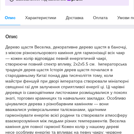
Опис
Характеристики
Доставка
Оплата
Умови п
Опис
Дерево щастя Веселка, декоративне дерево щастя в баночці,
з міксом різнокольорового каміння для гармонізації всіх чакр
— кожен колір відповідає певній енергетичній чакрі,
створюючи повний спектр впливу, 2х2х5.5 см. Імператорська
традиція дерев щастя Історія дерев щастя почалася в
стародавньому Китаї понад два тисячоліття тому, коли
майстри феншуй при дворі імператора створювали мініатюрні
священні гаї для залучення сприятливої ​​енергії ці. Ці чарівні
деревця із самоцвітними листочками розміщувалися у покоях
знаті, торгових крамницях та навчальних закладах. Особливо
цінувалися дерева з різнобарвним камінням — вони
вважалися універсальними талісманами, здатними
гармонізувати енергію всієї родини та створювати атмосферу
взаєморозуміння між людьми різних темпераментів. Веселка
каміння для повної гармонії Кожен колір у нашому дереві
несе особливу енергію та впливає на певну чакру: червоне