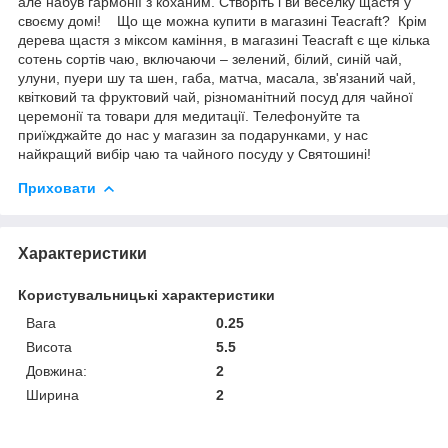
але набув гармонії з коханим. Створіть і ви веселку щастя у
своєму домі! Що ще можна купити в магазині Teacraft? Крім
дерева щастя з міксом каміння, в магазині Teacraft є ще кілька
сотень сортів чаю, включаючи – зелений, білий, синій чай,
улуни, пуери шу та шен, габа, матча, масала, зв'язаний чай,
квітковий та фруктовий чай, різноманітний посуд для чайної
церемонії та товари для медитації. Телефонуйте та
приїжджайте до нас у магазин за подарунками, у нас
найкращий вибір чаю та чайного посуду у Святошині!
Приховати
Характеристики
Користувальницькі характеристики
Вага
0.25
Висота
5.5
Довжина:
2
Ширина
2