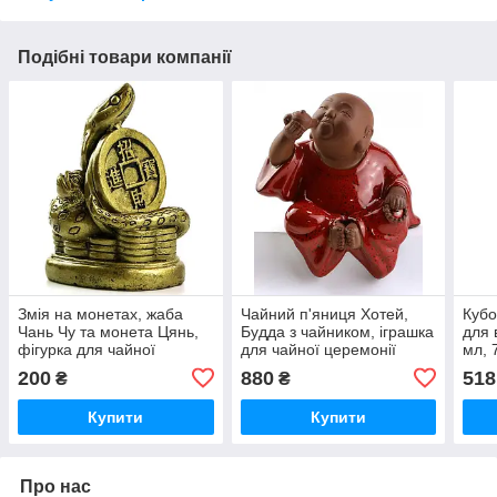
Подібні товари компанії
Змія на монетах, жаба
Чайний п'яниця Хотей,
Кубо
Чань Чу та монета Цянь,
Будда з чайником, іграшка
для 
фігурка для чайної
для чайної церемонії
мл, 
церемонії, 7х5.5х4 см
Гунфу Ча, кераміка,
200
880
518
₴
₴
11.5х7.5х13 см
Купити
Купити
Про нас