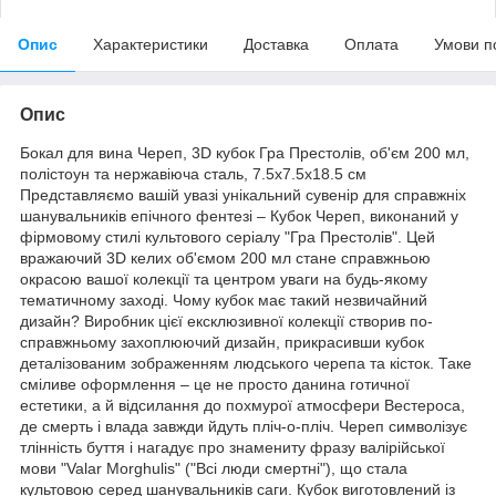
Опис
Характеристики
Доставка
Оплата
Умови п
Опис
Бокал для вина Череп, 3D кубок Гра Престолів, об'єм 200 мл,
полістоун та нержавіюча сталь, 7.5х7.5х18.5 см
Представляємо вашій увазі унікальний сувенір для справжніх
шанувальників епічного фентезі – Кубок Череп, виконаний у
фірмовому стилі культового серіалу "Гра Престолів". Цей
вражаючий 3D келих об'ємом 200 мл стане справжньою
окрасою вашої колекції та центром уваги на будь-якому
тематичному заході. Чому кубок має такий незвичайний
дизайн? Виробник цієї ексклюзивної колекції створив по-
справжньому захоплюючий дизайн, прикрасивши кубок
деталізованим зображенням людського черепа та кісток. Таке
сміливе оформлення – це не просто данина готичної
естетики, а й відсилання до похмурої атмосфери Вестероса,
де смерть і влада завжди йдуть пліч-о-пліч. Череп символізує
тлінність буття і нагадує про знамениту фразу валірійської
мови "Valar Morghulis" ("Всі люди смертні"), що стала
культовою серед шанувальників саги. Кубок виготовлений із