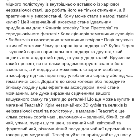
міцного полістоуну із внутрішньою вставкою із харчової
нержавіючої сталі, що робить його не тільки стильним, а й
практичним у використанні. Кому може стати в нагоді такий
келих? Цей незвичайний аксесуар стане ідеальним
придбанням для: • Фанатів всесвіту "Ігри Престолів" та
середньовічного фентезі • Колекціонерів тематичних сувенірів
• Любителів атмосферних тематичних вечірок • Поціновувачів
готичної естетики Чому це гарна ідея подарунка? Кубок Череп
– чудовий варіант оригінального подарунка другові, який
оцінить нестандартний підхід та увагу до деталей. Вручивши
такий презент, ви не тільки продемонструєте знання його
захоплень, а й подаруєте можливість створити особливу
атмосферу під час перегляду улюбленого серіалу або під час
тематичної сесії. Додайте до своєї колекції або порадуйте
близьку людину цим ефектним аксесуаром, який стане
мовчазним, але дуже виразним свідченням вашого
вишуканого смаку та уваги до деталей! Що ще можна купити в
магазині Teacraft? Крім незвичайних 3D кубків та келихів із
неіржавіючої сталі та полістоуну , в магазині Teacraft є ще
кілька сотень сортів чаю , включаючи – зелений, білий, синій
чай, улуни, пуери шу та шен, зв'язаний чай, квітковий та
фруктовий чай, різноманітний посуд для чайної церемонії та
товари для медитації. Телефонуйте та приїжджайте до нас у