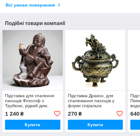
Всі умови повернення
Подібні товари компанії
Підставка для спалення
Підставка Дракон, для
Підс
пахощів Філософ з
спалювання пахощів у
Пияю
Трубкою, рідкий дим,
формі спіральок
водо
кераміка
хмаринка, бронза,
глин
1 240
270
640
₴
₴
4.5×3×4.8 см
Купити
Купити