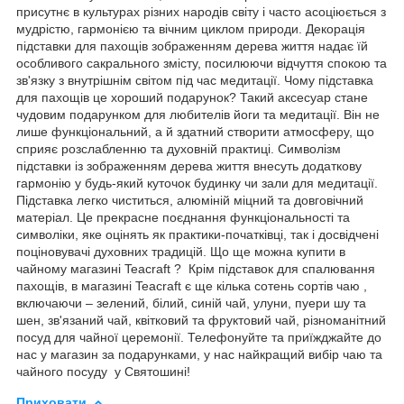
присутнє в культурах різних народів світу і часто асоціюється з
мудрістю, гармонією та вічним циклом природи. Декорація
підставки для пахощів зображенням дерева життя надає їй
особливого сакрального змісту, посилюючи відчуття спокою та
зв'язку з внутрішнім світом під час медитації. Чому підставка
для пахощів це хороший подарунок? Такий аксесуар стане
чудовим подарунком для любителів йоги та медитації. Він не
лише функціональний, а й здатний створити атмосферу, що
сприяє розслабленню та духовній практиці. Символізм
підставки із зображенням дерева життя внесуть додаткову
гармонію у будь-який куточок будинку чи зали для медитації.
Підставка легко чиститься, алюміній міцний та довговічний
матеріал. Це прекрасне поєднання функціональності та
символіки, яке оцінять як практики-початківці, так і досвідчені
поціновувачі духовних традицій. Що ще можна купити в
чайному магазині Teacraft ? Крім підставок для спалювання
пахощів, в магазині Teacraft є ще кілька сотень сортів чаю ,
включаючи – зелений, білий, синій чай, улуни, пуери шу та
шен, зв'язаний чай, квітковий та фруктовий чай, різноманітний
посуд для чайної церемонії. Телефонуйте та приїжджайте до
нас у магазин за подарунками, у нас найкращий вибір чаю та
чайного посуду у Святошині!
Приховати