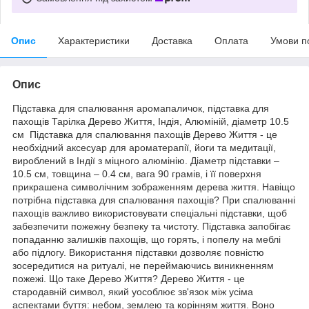
Опис
Характеристики
Доставка
Оплата
Умови п
Опис
Підставка для спалювання аромапаличок, підставка для
пахощів Тарілка Дерево Життя, Індія, Алюміній, діаметр 10.5
см Підставка для спалювання пахощів Дерево Життя - це
необхідний аксесуар для ароматерапії, йоги та медитації,
вироблений в Індії з міцного алюмінію. Діаметр підставки –
10.5 см, товщина – 0.4 см, вага 90 грамів, і її поверхня
прикрашена символічним зображенням дерева життя. Навіщо
потрібна підставка для спалювання пахощів? При спалюванні
пахощів важливо використовувати спеціальні підставки, щоб
забезпечити пожежну безпеку та чистоту. Підставка запобігає
попаданню залишків пахощів, що горять, і попелу на меблі
або підлогу. Використання підставки дозволяє повністю
зосередитися на ритуалі, не переймаючись виникненням
пожежі. Що таке Дерево Життя? Дерево Життя - це
стародавній символ, який уособлює зв'язок між усіма
аспектами буття: небом, землею та корінням життя. Воно