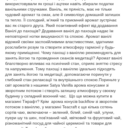
використовували як гроші і ацтеки навіть збирали податки
ванільними стручками. Ваніль, як пряність, має не тільки
чудовий аромат та смак, але й символізує домашній затишок
та тепло. Її солодкий, м'який та приємний аромат зустрічає
вас як старого друга. Який позитивний ефект від додавання
Ванілі до пахощів? Додавання ванілі до пахощів надає їм
неповторної нотки вишуканості та спокою. Аромат ванілі
відомий своїми заспокійливими властивостями, здатними
розслабити розум та створити атмосферу гармонії у будь-
якому приміщенні. Чому пахощі з ваніллю рекомендують для
занять йогою та проведення сеансів медитації? Аромат ванілі
благотворно впливає на психічний стан, сприяє зняттю стресу
та напруження. Тому пахощі з ваніллю ідеально підходять
для занять йогою та медитації, допомагаючи поринути у
глибокий стан релаксації та внутрішнього спокою.Пориньте у
світ ароматів з нашими Satya Vanilla арома конусами зі
зворотним потоком і створіть затишну атмосферу у своєму
будинку у складний воєнний час. Що ще можна купити в
магазині Тікрафт? Крім арома конусів backflow зі зворотнім
потоком з ваніллю, у магазині Teacraft є ще кілька сотень
сортів чаю, включаючи – зелений, білий, синій чай, улуни,
пуери шу та шен, пов'язаний чай, квітковий та фруктовий чай,
різноманітний посуд для чайної церемонії та товари для