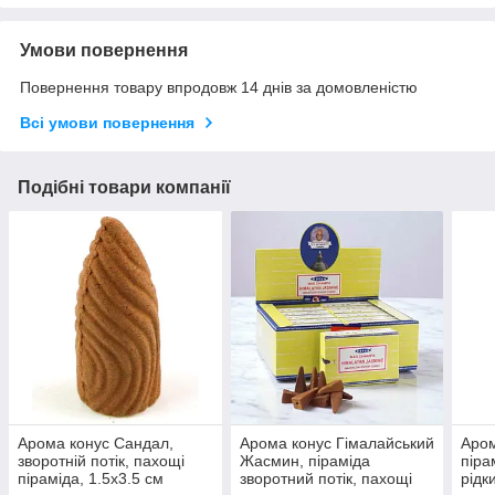
Умови повернення
Повернення товару впродовж 14 днів за домовленістю
Всі умови повернення
Подібні товари компанії
Арома конус Сандал,
Арома конус Гімалайський
Аром
зворотній потік, пахощі
Жасмин, піраміда
піра
піраміда, 1.5х3.5 см
зворотний потік, пахощі
рідк