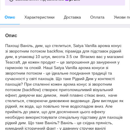
Опис
Характеристики
Доставка
Оплата
Умови п
Опис
Пахощі Ваніль, дим, що стелиться, Satya Vanilla арома конус
зі зворотним потоком backflow, піраміда для підставок рідкий
дим, в упаковці 10 штук, висота 3.5 см Вітаємо вас у магазині
Teacraft, де кожен продукт – це запрошення до занурення у
гармонію та спокій. Наші Satya Vanilla арома конуси зі
зворотним потоком - це ідеальне поєднання традиції та
сучасності у світі пахощів. Що таке Рідкий Дим у контексті
пахощів? При спаленні кожен арома конус зі зворотним
потоком (backflow) створює приголомшливий візуальний
ефект, дивуючи вас димом, який плавно стікає вниз, наче
стелиться, створюючи дивовижне видовище. Дим виглядає як
рідкий, як вода, що повільно тече водоспадом вниз. Але
прийміть до уваги, що для досягнення цього ефекту
необхідно використовувати спеціальну підставку для пахощів
рідкий дим. Що таке Ваніль? Ваніль - це східна пряність,
кумедний історичний факт - у давнину стручки ванілі