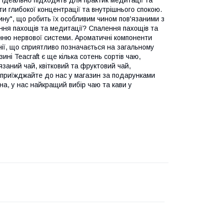
 ідеально підходять для практик медитації та
и глибокої концентрації та внутрішнього спокою.
стину", що робить їх особливим чином пов'язаними з
ння пахощів та медитації? Спалення пахощів та
нню нервової системи. Ароматичні компоненти
ії, що сприятливо позначається на загальному
ні Teacraft є ще кілька сотень сортів чаю,
язаний чай, квітковий та фруктовий чай,
 приїжджайте до нас у магазин за подарунками
на, у нас найкращий вибір чаю та кави у