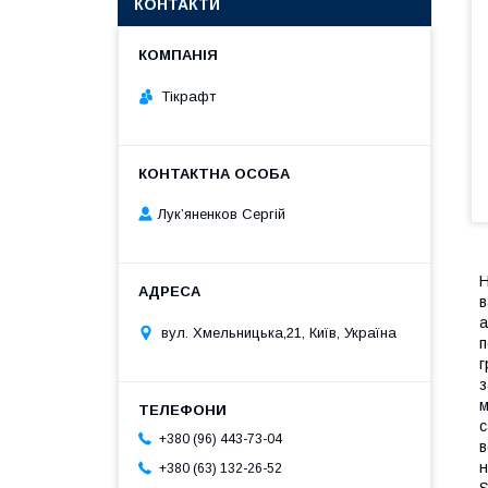
КОНТАКТИ
Тікрафт
Лук’яненков Сергій
Н
в
а
вул. Хмельницька,21, Київ, Україна
п
г
з
м
с
+380 (96) 443-73-04
в
н
+380 (63) 132-26-52