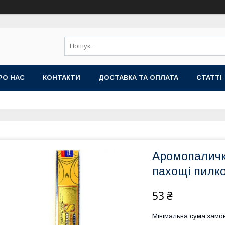
РО НАС
КОНТАКТИ
ДОСТАВКА ТА ОПЛАТА
СТАТТІ
Аромопалички
пахощі пилков
53 ₴
Мінімальна сума замов