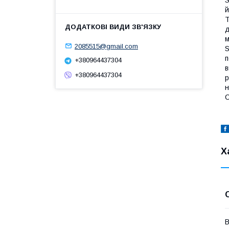
S
й
Т
д
м
2085515@gmail.com
S
п
+380964437304
в
+380964437304
р
н
С
Х
В