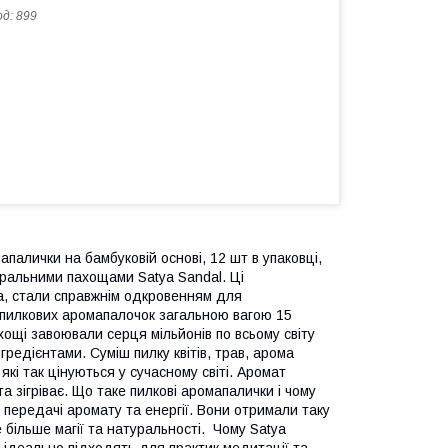
од:
899
апалички на бамбуковій основі, 12 шт в упаковці,
туральними пахощами Satya Sandal. Ці
а, стали справжнім одкровенням для
к пилкових аромапалочок загальною вагою 15
хощі завоювали серця мільйонів по всьому світу
едієнтами. Суміш пилку квітів, трав, арома
кі так цінуються у сучасному світі. Аромат
 зігріває. Що таке пилкові аромапалички і чому
 передачі аромату та енергії. Вони отримали таку
е більше магії та натуральності. Чому Satya