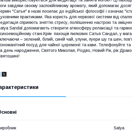
andal використовуються для медитації та занять йогою? Ці пахощі
оги завдяки своєму заспокійливому аромату, який допомагає досягт
ермін "Сатья" в назві посилає до індійської філософії і означає "і
уховними практиками. Яка користь для нервової системи від спале
едитація сприяють зняттю стресу, поліпшенню настрою та зміцне
atya Sandal допомагають створити атмосферу релаксації та гармон
сихоемоційному стані.Крім пахощів пилкових Сатья Сандал, у магази
ключаючи – зелений, білий, синій чай, улуни, пуери шу та шен, пов'
ізноманітний посуд для чайної церемонії та кави. Телефонуйте та
а день народження, Святого Миколая, Різдво, Новий Рік, рік Драко
вятошині!
арактеристики
Основні
иробник
Satya