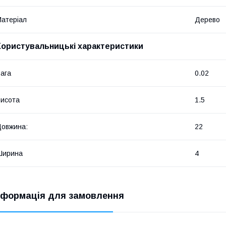
атеріал
Дерево
Користувальницькі характеристики
ага
0.02
исота
1.5
овжина:
22
Ширина
4
нформація для замовлення