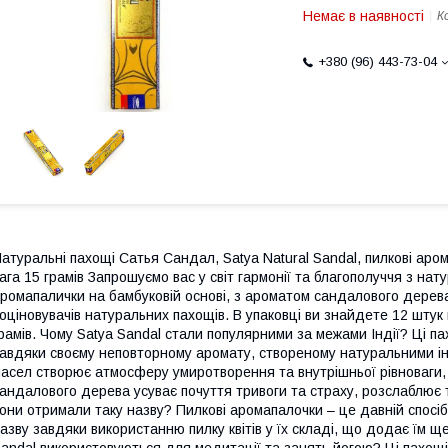
Немає в наявності
К
+380 (96) 443-73-04
атуральні пахощі Сатья Сандал, Satya Natural Sandal, пилкові аром
ага 15 грамів Запрошуємо вас у світ гармонії та благополуччя з на
ромапалички на бамбуковій основі, з ароматом сандалового дерев
оціновувачів натуральних пахощів. В упаковці ви знайдете 12 шту
рамів. Чому Satya Sandal стали популярними за межами Індії? Ці па
авдяки своєму неповторному аромату, створеному натуральними інгр
асел створює атмосферу умиротворення та внутрішньої рівноваги, я
андалового дерева усуває почуття тривоги та страху, розслаблює та
они отримали таку назву? Пилкові аромапалочки – це давній спосіб
азву завдяки використанню пилку квітів у їх складі, що додає їм щ