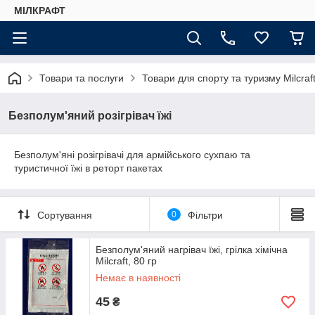
МІЛКРАФТ
Товари та послуги
Товари для спорту та туризму Milcraf
Безполум'яний розігрівач їжі
Безполум'яні розігрівачі для армійського сухпаю та
туристичної їжі в реторт пакетах
Сортування
0
Фільтри
Безполум'яний нагрівач їжі, грілка хімічна
Milcraft, 80 гр
Немає в наявності
45
₴