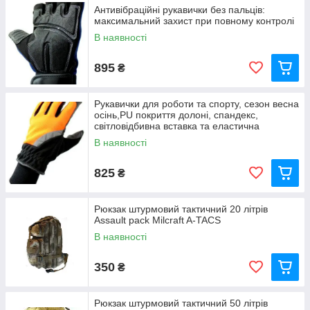
Антивібраційні рукавички без пальців:
максимальний захист при повному контролі
В наявності
895
₴
Рукавички для роботи та спорту, сезон весна
осінь,PU покриття долоні, спандекс,
світловідбивна вставка та еластична
В наявності
825
₴
Рюкзак штурмовий тактичний 20 літрів
Assault pack Milcraft A-TACS
В наявності
350
₴
Рюкзак штурмовий тактичний 50 літрів