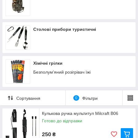
Столові прибори туристичні
Хімічні грілки
Безполум'яний розігрівач їжі
Сортування
0
Фільтри
Кулькова ручка мультитул Milcraft В06
Готово до відправки
250
₴