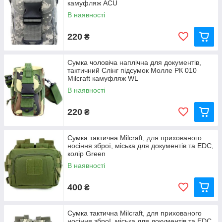
камуфляж ACU
В наявності
220
₴
Сумка чоловіча наплічна для документів,
тактичний Слінг підсумок Молле РК 010
Milcraft камуфляж WL
В наявності
220
₴
Сумка тактична Milcraft, для прихованого
носіння зброї, міська для документів та EDC,
колір Green
В наявності
400
₴
Сумка тактична Milcraft, для прихованого
носіння зброї, міська для документів та EDC,