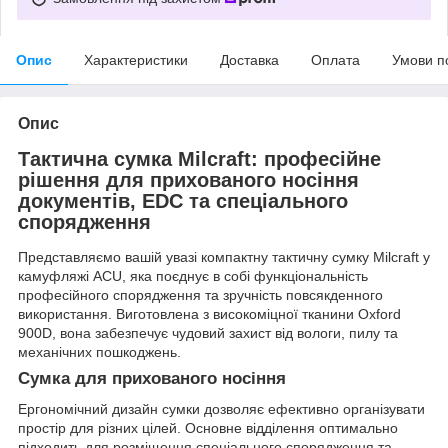
Опис
Характеристики
Доставка
Оплата
Умови п
Опис
Тактична сумка Milcraft: професійне
рішення для прихованого носіння
документів, EDC та спеціального
спорядження
Представляємо вашій увазі компактну тактичну сумку Milcraft у
камуфляжі ACU, яка поєднує в собі функціональність
професійного спорядження та зручність повсякденного
використання. Виготовлена ​​з високоміцної тканини Oxford
900D, вона забезпечує чудовий захист від вологи, пилу та
механічних пошкоджень.
Сумка для прихованого носіння
Ергономічний дизайн сумки дозволяє ефективно організувати
простір для різних цілей. Основне відділення оптимально
підходить для розміщення спеціального спорядження та