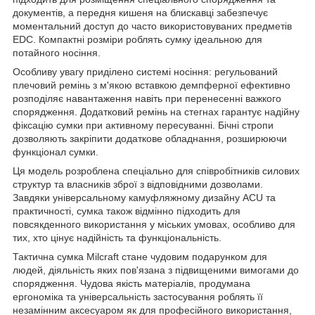
документів, а передня кишеня на блискавці забезпечує
моментальний доступ до часто використовуваних предметів
EDC. Компактні розміри роблять сумку ідеальною для
потайного носіння.
Особливу увагу приділено системі носіння: регульований
плечовий ремінь з м'якою вставкою демпферної ефективно
розподіляє навантаження навіть при перенесенні важкого
спорядження. Додатковий ремінь на стегнах гарантує надійну
фіксацію сумки при активному пересуванні. Бічні стропи
дозволяють закріпити додаткове обладнання, розширюючи
функціонал сумки.
Ця модель розроблена спеціально для співробітників силових
структур та власників зброї з відповідними дозволами.
Завдяки універсальному камуфляжному дизайну ACU та
практичності, сумка також відмінно підходить для
повсякденного використання у міських умовах, особливо для
тих, хто цінує надійність та функціональність.
Тактична сумка Milcraft стане чудовим подарунком для
людей, діяльність яких пов'язана з підвищеними вимогами до
спорядження. Чудова якість матеріалів, продумана
ергономіка та універсальність застосування роблять її
незамінним аксесуаром як для професійного використання,