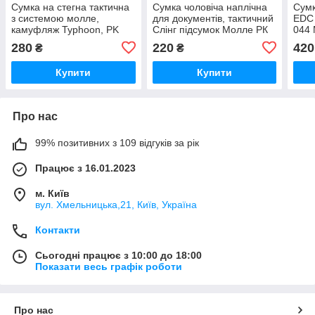
Сумка на стегна тактична
Сумка чоловіча наплічна
Сумк
з системою молле,
для документів, тактичний
EDC 
камуфляж Typhoon, PK
Слінг підсумок Молле РК
044 
035 Milcraft
010 Milcraft камуфляж WL
280
220
420
₴
₴
Купити
Купити
Про нас
99% позитивних з 109 відгуків за рік
Працює з 16.01.2023
м. Київ
вул. Хмельницька,21, Київ, Україна
Контакти
Сьогодні працює з 10:00 до 18:00
Показати весь графік роботи
Про нас