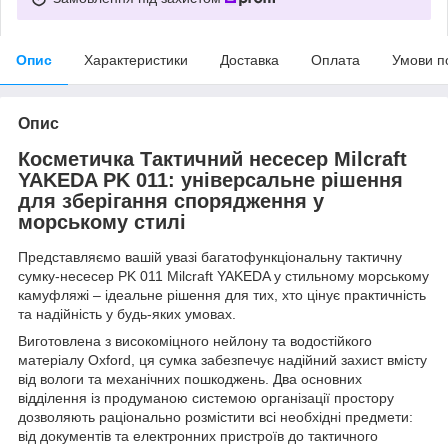
Опис
Характеристики
Доставка
Оплата
Умови п
Опис
Косметичка Тактичний несесер Milcraft
YAKEDA PK 011: універсальне рішення
для зберігання спорядження у
морському стилі
Представляємо вашій увазі багатофункціональну тактичну
сумку-несесер PK 011 Milcraft YAKEDA у стильному морському
камуфляжі – ідеальне рішення для тих, хто цінує практичність
та надійність у будь-яких умовах.
Виготовлена ​​з високоміцного нейлону та водостійкого
матеріалу Oxford, ця сумка забезпечує надійний захист вмісту
від вологи та механічних пошкоджень. Два основних
відділення із продуманою системою організації простору
дозволяють раціонально розмістити всі необхідні предмети:
від документів та електронних пристроїв до тактичного