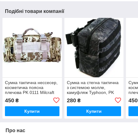
Подібні товари компанії
Сумка тактична нессесер,
Сумка на стегна тактична
Сумк
косметичка поясна
з системою молле,
косм
плечова PK 0111 Milcraft
камуфляж Typhoon, PK
плеч
YAKEDA камуфляж Desert
035 Milcraft
YAK
450
280
450
₴
₴
digital
Купити
Купити
Про нас