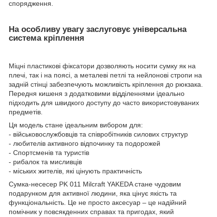
спорядження.
На особливу увагу заслуговує універсальна
система кріплення
Міцні пластикові фіксатори дозволяють носити сумку як на
плечі, так і на поясі, а металеві петлі та нейлонові стропи на
задній стінці забезпечують можливість кріплення до рюкзака.
Передня кишеня з додатковими відділеннями ідеально
підходить для швидкого доступу до часто використовуваних
предметів.
Ця модель стане ідеальним вибором для:
- військовослужбовців та співробітників силових структур
- любителів активного відпочинку та подорожей
- Спортсменів та туристів
- рибалок та мисливців
- міських жителів, які цінують практичність
Сумка-несесер PK 011 Milcraft YAKEDA стане чудовим
подарунком для активної людини, яка цінує якість та
функціональність. Це не просто аксесуар – це надійний
помічник у повсякденних справах та пригодах, який