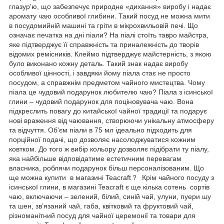
глазур'ю, що забезпечує природне «дихання» виробу і надає
аромату чаю особливої ​​глибини. Такий посуд не можна мити
в посудомийній машині та гріти в мікрохвильовій печі. Що
означає печатка на дні піали? На піалі стоїть тавро майстра,
яке підтверджує її справжність та приналежність до творів
відомих ремісників. Клеймо підтверджує майстерність, з якою
було виконано кожну деталь. Такий знак надає виробу
особливої ​​цінності, і завдяки йому піала стає не просто
посудом, а справжнім предметом чайного мистецтва. Чому
піала це чудовий подарунок любителю чаю? Піала з ісинської
глини – чудовий подарунок для поціновувача чаю. Вона
підкреслить повагу до китайської чайної традиції та подарує
нові враження від чаювання, створюючи унікальну атмосферу
та відчуття. Об'єм піали в 75 мл ідеально підходить для
порційної подачі, що дозволяє насолоджуватися кожним
ковтком. До того ж вибір кольору дозволяє підібрати ту піалу,
яка найбільше відповідатиме естетичним перевагам
власника, роблячи подарунок більш персоналізованим. Що
ще можна купити в магазині Teacraft？ Крім чайного посуду з
ісинської глини, в магазині Teacraft є ще кілька сотень сортів
чаю, включаючи – зелений, білий, синій чай, улуни, пуери шу
та шен, зв’язаний чай, габа, квітковий та фруктовий чай,
різноманітний посуд для чайної церемонії та товари для