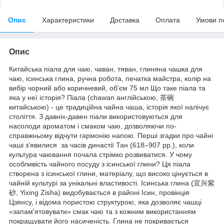
Опис
Характеристики
Доставка
Оплата
Умови п
Опис
Китайська піала для чаю, чаван, тяван, глиняна чашка для
чаю, ісинська глина, ручна робота, печатка майстра, колір на
вибір чорний або коричневий, об'єм 75 мл Що таке піала та
яка у неї історія? Піала (chawan англійською, 茶碗
китайською) - це традиційна чайна чаша, історія якої налічує
століття. З давніх-давен піали використовуються для
насолоди ароматом і смаком чаю, дозволяючи по-
справжньому відчути гармонію напою. Перші згадки про чайні
чаші з'явилися за часів династії Тан (618–907 рр.), коли
культура чаювання почала стрімко розвиватися. У чому
особливість чайного посуду з ісинської глини? Ця піала
створена з ісинської глини, матеріалу, що високо цінується в
чайній культурі за унікальні властивості. Ісинська глина (宜兴紫
砂, Yixing Zisha) видобувається в районі Ісин, провінція
Цзянсу, і відома пористою структурою, яка дозволяє чашці
«запам'ятовувати» смак чаю та з кожним використанням
покращувати його насиченість. Глина не покривається