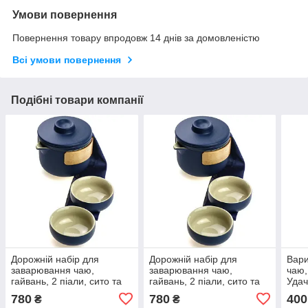
Умови повернення
Повернення товару впродовж 14 днів за домовленістю
Всі умови повернення
Подібні товари компанії
Дорожній набір для
Дорожній набір для
Вари
заварювання чаю,
заварювання чаю,
чаю,
гайвань, 2 піали, сито та
гайвань, 2 піали, сито та
Удач
чайний рушник у кейсі,
чайний рушник у кейсі,
400 
780
780
400
₴
₴
вибір кольору
вибір кольору