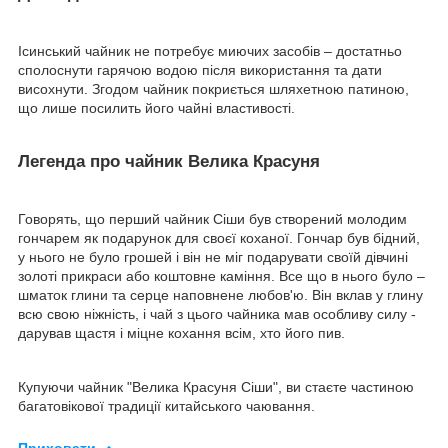
Ісинський чайник не потребує миючих засобів – достатньо
сполоснути гарячою водою після використання та дати
висохнути. Згодом чайник покриється шляхетною патиною,
що лише посилить його чайні властивості.
Легенда про чайник Велика Красуня
Говорять, що перший чайник Сіши був створений молодим
гончарем як подарунок для своєї коханої. Гончар був бідний,
у нього не було грошей і він не міг подарувати своїй дівчині
золоті прикраси або коштовне каміння. Все що в нього було –
шматок глини та серце наповнене любов'ю. Він вклав у глину
всю свою ніжність, і чай з цього чайника мав особливу силу -
дарував щастя і міцне кохання всім, хто його пив.
Купуючи чайник "Велика Красуня Сіши", ви стаєте частиною
багатовікової традиції китайського чаювання.
Приховати