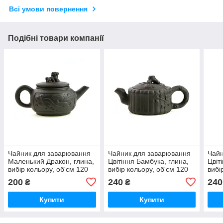
Всі умови повернення
Подібні товари компанії
Чайник для заварювання
Чайник для заварювання
Чайн
Маленький Дракон, глина,
Цвітіння Бамбука, глина,
Цвіт
вибір кольору, об'єм 120
вибір кольору, об'єм 120
вибі
мл
мл
мл
200
240
240
₴
₴
Купити
Купити