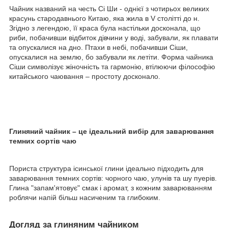
Чайник названий на честь Сі Ши - однієї з чотирьох великих
красунь стародавнього Китаю, яка жила в V столітті до н.
Згідно з легендою, її краса була настільки досконала, що
риби, побачивши відбиток дівчини у воді, забували, як плавати
та опускалися на дно. Птахи в небі, побачивши Сіши,
опускалися на землю, бо забували як летіти. Форма чайника
Сіши символізує жіночність та гармонію, втілюючи філософію
китайського чаювання – простоту досконало.
Глиняний чайник – це ідеальний вибір для заварювання
темних сортів чаю
Пориста структура ісинської глини ідеально підходить для
заварювання темних сортів: чорного чаю, улунів та шу пуерів.
Глина "запам'ятовує" смак і аромат, з кожним заварюванням
роблячи напій більш насиченим та глибоким.
Догляд за глиняним чайником