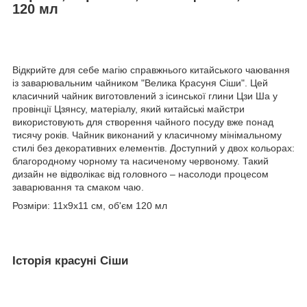
120 мл
Відкрийте для себе магію справжнього китайського чаювання
із заварювальним чайником "Велика Красуня Сіши". Цей
класичний чайник виготовлений з ісинської глини Цзи Ша у
провінції Цзянсу, матеріалу, який китайські майстри
використовують для створення чайного посуду вже понад
тисячу років. Чайник виконаний у класичному мінімальному
стилі без декоративних елементів. Доступний у двох кольорах:
благородному чорному та насиченому червоному. Такий
дизайн не відволікає від головного – насолоди процесом
заварювання та смаком чаю.
Розміри: 11х9х11 см, об'єм 120 мл
Історія красуні Сіши