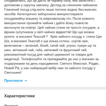
сподіваючись, що це дасть їм чарівну силу, яка захистить і
допоможе у скрутну хвилину. Догляд за глиняним чайником
Глиняний посуд слід мити лише теплою водою без миючих
засобів. Категорично заборонено використовувати
посудомийну машину та мікрохвильову піч. Після кожного
використання промийте чайник і дайте йому повністю
висохнути на повітрі. Цей чайник стане не просто посудом, а
вірним супутником у світі чайних відкриттів! Що ще можна
купити в магазині Teacraft？ Крім чайного посуду з глини Цзи
Ша, в магазині Teacraft є ще кілька сотень сортів чаю,
включаючи – зелений, білий, синій чай, улуни, пуери шу та
шен, зв’язаний чай, габа, квітковий та фруктовий чай,
різноманітний посуд для чайної церемонії та товари для
медитації. Телефонуйте та приїжджайте до нас у магазин за
подарунками на день народження, Святого Миколая, Різдво,
Новий Рік, у нас найкращий вибір чаю та чайного посуду у
Святошині!
Приховати
Характеристики
Основні