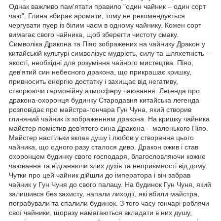
Однак важливо пам'ятати правило "один чайник – один сорт
чаю". Глина вбирає аромати, тому не рекомендується
чергувати пуер із білим чаєм в одному чайнику. Кожен сорт
вимагає свого чайника, щоб зберегти чистоту смаку.
Символіка Дракона та Піяо зображених на чайнику Дракон у
китайській культурі символізує мудрість, силу та шляхетність –
якості, необхідні для розуміння чайного мистецтва. Піяо,
дев'ятий син небесного дракона, що прикрашає кришку,
привносить енергію достатку і захищає від негативу,
створюючи гармонійну атмосферу чаювання. Легенда про
дракона-охоронця будинку Стародавня китайська легенда
розповідає про майстра-гончара Гун Чуна, який створив
глиняний чайник із зображенням дракона. На кришку чайника
майстер помістив дев'ятого сина Дракона – маленького Піяо.
Майстер настільки вклав душу і любов у створення цього
чайника, що одного разу сталося диво. Дракон ожив і став
охоронцем будинку свого господаря, благословляючи кожне
чаювання та відганяючи злих духів та неприємності від дому.
Чутки про цей чайник дійшли до імператора і він забрав
чайник у Гун Чуня до свого палацу. На будинок Гун Чуня, який
залишився без захисту, напали лиходії, які вбили майстра,
пограбували та спалили будинок. З того часу гончарі роблячи
свої чайники, щоразу намагаються вкладати в них душу,