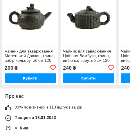
Чайник для заварювання
Чайник для заварювання
Чайн
Маленький Дракон, глина,
Цвітіння Бамбука, глина,
Цвіт
вибір кольору, об'єм 120
вибір кольору, об'єм 120
вибі
мл
мл
мл
200
240
240
₴
₴
Купити
Купити
Про нас
99% позитивних з 110 відгуків за рік
Працює з 16.01.2023
м. Київ