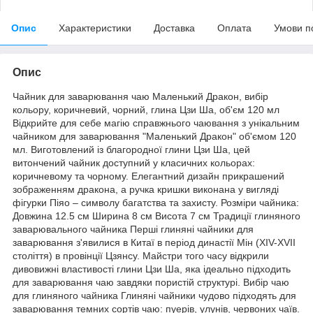
Опис
Характеристики
Доставка
Оплата
Умови п
Опис
Чайник для заварювання чаю Маленький Дракон, вибір
кольору, коричневий, чорний, глина Цзи Ша, об'єм 120 мл
Відкрийте для себе магію справжнього чаювання з унікальним
чайником для заварювання "Маленький Дракон" об'ємом 120
мл. Виготовлений із благородної глини Цзи Ша, цей
витончений чайник доступний у класичних кольорах:
коричневому та чорному. Елегантний дизайн прикрашений
зображенням дракона, а ручка кришки виконана у вигляді
фігурки Піяо – символу багатства та захисту. Розміри чайника:
Довжина 12.5 см Ширина 8 см Висота 7 см Традиції глиняного
заварювального чайника Перші глиняні чайники для
заварювання з'явилися в Китаї в період династії Мін (XIV-XVII
століття) в провінції Цзянсу. Майстри того часу відкрили
дивовижні властивості глини Цзи Ша, яка ідеально підходить
для заварювання чаю завдяки пористій структурі. Вибір чаю
для глиняного чайника Глиняні чайники чудово підходять для
заварювання темних сортів чаю: пуерів, улунів, червоних чаїв.