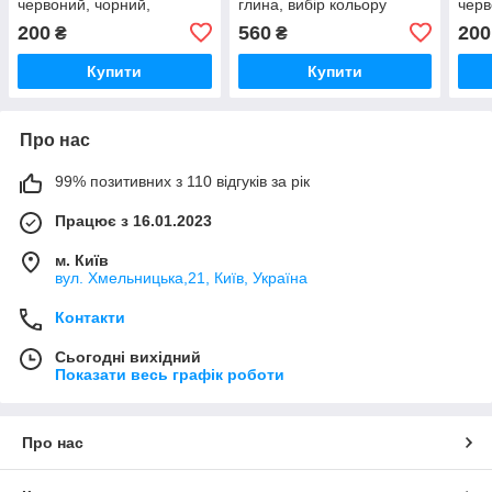
червоний, чорний,
глина, вибір кольору
черв
коричневий, 100 мл
чорний, коричневий,
кори
200
560
200
₴
₴
23х15х3.5 см
Купити
Купити
Про нас
99% позитивних з 110 відгуків за рік
Працює з 16.01.2023
м. Київ
вул. Хмельницька,21, Київ, Україна
Контакти
Сьогодні вихідний
Показати весь графік роботи
Про нас