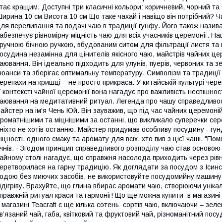
тає кращим. Доступні три класичні кольори: коричневий, чорний та
ирина 10 см Висота 10 см Що таке чахай і навіщо він потрібний? 
ля переливання та подачі чаю в традиції гунфу. Його також назива
абезпечує рівномірну міцність чаю для всіх учасників церемонії. 
ручною бічною ручкою, вбудованим ситом для фільтрації листя та
осудина незамінна для цінителів якісного чаю, майстрів чайних цер
аювання. Він ідеально підходить для улунів, пуерів, червоних та зе
юанси та зберігає оптимальну температуру. Символізм та традиції
ерепахи на кришці – не просто прикраса. У китайській культурі чере
 контексті чайної церемонії вона нагадує про важливість неспішно
аювання на медитативний ритуал. Легенда про чашу справедливос
айстер на ім'я Чень Юй. Він зауважив, що під час чайних церемон
роматнішими та міцнішими за останні, що викликало суперечки сер
 ніхто не хотів останню. Майстер придумав особливу посудину - гу
іцності, одного смаку та аромату для всіх, хто пив з цієї чаші. "Пом
чнів. - Згодом принцип справедливого розподілу чаю став основою
айному столі нагадує, що справжня насолода приходить через рівні
еретворилася на гарну традицію. Як доглядати за посудом з Ісин
одою без миючих засобів, не використовуйте посудомийну машину, 
ідігріву. Врахуйте, що глина вбирає аромати чаю, створюючи уніка
правжній ритуал краси та гармонії! Що ще можна купити в магазин
 магазині Teacraft є ще кілька сотень сортів чаю, включаючи – зеле
в’язаний чай, габа, квітковий та фруктовий чай, різноманітний пос