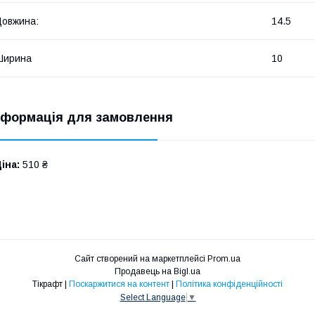
овжина:
14.5
Ширина
10
нформація для замовлення
іна:
510 ₴
Сайт створений на маркетплейсі
Prom.ua
Продавець на Bigl.ua
Тікрафт |
Поскаржитися на контент
|
Політика конфіденційності
Select Language
▼