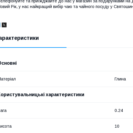
елефонуйте та приїжджайте до нас у магазин за подарунками на 
овий Рік, у нас найкращий вибір чаю та чайного посуду у Святошин
арактеристики
Основні
атеріал
Глина
Користувальницькі характеристики
ага
0.24
исота
10