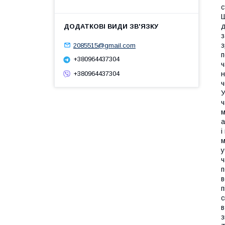
с
Ш
д
з
2085515@gmail.com
з
п
+380964437304
ч
+380964437304
н
ч
У
ч
м
а
і
м
у
ч
п
в
п
с
в
з