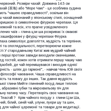
 червоний. Розміри чахай: Довжина 14.5 см
Чахай (茶海) або "Море Чаю" - це особлива судина
ють "чашею справедливості", оскільки він
Наш чахай виконаний у японському стилі, оснащений
 кришкою із символічною фігуркою черепахи. Ця
емоній та всіх, хто прагне усвідомленого
лених чаїв – глина цзи ша розкриває їх смакові
 зашифровані у фігурці черепахи Фігурка
паха символізує довголіття, мудрість та терпіння.
сті та споглядальності, перетворюючи кожне
ті У стародавньому Китаї жив мудрий чайний
ій перші протоки завжди виходили смачнішими,
ед гостей, кожен хотів отримати першу чашку чаю
ндаобей, де чай перемішувався і виходив однієї
ірність - шлях до гармонії", - навчав Чень Юй своїх
 філософії чаювання. Чаша справедливості на
сть та повагу до інших. Так давня мудрість
ської глини Мийте глиняний посуд лише теплою
абразивні губки та мікрохвильову піч для
льну патину часу. Перетворіть своє чаювання на
і Teacraft？ Крім чайного посуду з глини Цзи Ша,
ний, білий, синій чай, улуни, пуери шу та шен,
уд для чайної церемонії та товари для медитації.