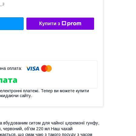
_3
Купити з
 електронні платежі. Тепер ви можете купити
окидаючи сайту.
та вбудованим ситом для чайної церемонії гунфу,
й, червоний, об'єм 220 мл Наш чахай
ажається, що смак чаю з такого посуду з часом