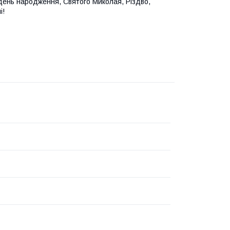
день народження, Святого Миколая, Різдво,
і!