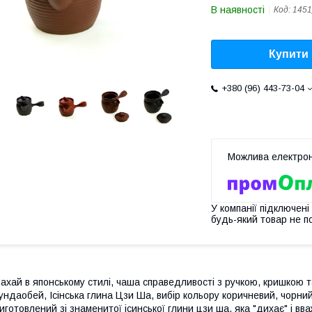
В наявності
Код:
1451
Купити
+380 (96) 443-73-04
У компанії підключені
будь-який товар не п
ахай в японському стилі, чаша справедливості з ручкою, кришкою 
ундаобей, Ісінська глина Цзи Ша, вибір кольору коричневий, чорни
иготовлений зі знаменитої ісинської глини цзи ша, яка "дихає" і вв