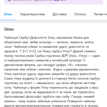
Опис
Характеристики
Доставка
Оплата
Умови п
Опис
Чайниця Гарбуз Довголіття Улоу, керамічна банка для
зберігання чаю, вибір кольору — зелена, червона, жовта,
синя. Чайниця-оберіг із символом удачі, довголіття та
здоров'я, 7.2×7.2×11 см Чому гарбуз Улоу? Давній символ,
якому тисяча років Гарбуз-горлянка 葫芦 (húlu, Улоу) — один
із найшанованіших символів у китайській культурі. Її
двочасткова форма, що нагадує цифру «8», означає
гармонію між небом і землею. Згідно з давніми віруваннями,
Улоу притягує удачу, відганяє хвороби та дарує довголіття.
Саме тому мудреці й цілителі в старому Китаї носили гарбуз-
горлянку на поясі — вважалося, що вона зберігає життєву
силу. Чайниця у формі Улоу переносить цю традицію у ваш
дім: щоразу, коли ви відкриваєте її за чаєм, ви торкаєтесь
багатовікової філософії турботи про себе. Глазур «живий
камінь»: чому кожна чайниця унікальна Поверхня чайниці
вкрита високотемпературною плямистою глазур'ю в техніці,