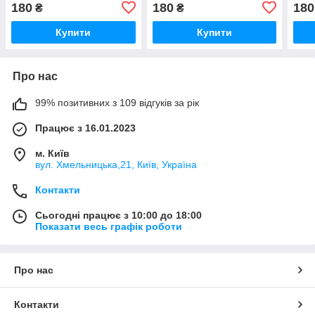
7.2×7.2×11 см
7.2×7.2×11 см
7.2×
180
180
180
₴
₴
Купити
Купити
Про нас
99% позитивних з 109 відгуків за рік
Працює з 16.01.2023
м. Київ
вул. Хмельницька,21, Київ, Україна
Контакти
Сьогодні працює з 10:00 до 18:00
Показати весь графік роботи
Про нас
Контакти