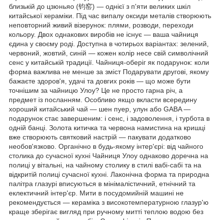
близькій до цзюньяо (钧窑) — однієї з п'яти великих шкіл
китайської кераміки. Під час випалу оксиди металів створюють
неповторний живий візерунок: плями, розводи, переходи
кольору. Двох однакових виробів не існує — ваша чайниця
єдина у своєму роді. Доступна в чотирьох варіантах: зелений,
червоний, жовтий, синій — кожен колір несе свій символічний
сенс у китайській традиції. Чайниця-оберіг як подарунок: коли
форма важлива не менше за зміст Подарувати другові, якому
бажаєте здоров'я, удачі та довгих років — що може бути
точнішим за чайницю Улоу? Це не просто гарна річ, а
предмет із посланням. Особливо якщо вкласти всередину
хороший китайський чай — шен пуер, улун або GABA —
подарунок стає завершеним: і сенс, і задоволення, і турбота в
одній банці. Золота китичка та червона намистина на кришці
вже створюють святковий настрій — пакувати додатково
необов'язково. Органічно в будь-якому інтер'єрі: від чайного
столика до сучасної кухні Чайниця Улоу однаково доречна на
полиці у вітальні, на чайному столику в стилі вабі-сабі та на
відкритій полиці сучасної кухні. Лаконічна форма та природна
палітра глазурі вписуються в мінімалістичний, етнічний та
еклектичний інтер'єр. Мити в посудомийній машині не
рекомендується — кераміка з високотемпературною глазур'ю
краще зберігає вигляд при ручному митті теплою водою без