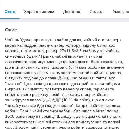
Опис
Характеристики
Доставка
Оплата
Умови п
Опис
Чабань Удача, прямокутна чайна дошка, чайний столик, верх
кераміка, піддон пластик, вибір кольору піддону білий або
чорний, грати метал, розмір 27х11.5х3.5 см Чому ця чабань
символізує Удачу? Гратка чабані виконані у вигляді
лаконічного шестикутника і це не випадково. Варто зазначити,
що в китайській культурі цифра 6 (6, li) має особливе значення
і асоціюється з успіхом і гармонією.На китайській мові цифра
6 звучить подібно до слова 流 (liú), що означає "текти" або
"плавно". Ця асоціація призводить до сприйняття китайцями
цифри 6 як символу плавного перебігу справ, гармонії та
сприятливого розвитку подій. У шестикутнику, майстер
зашифрував вираз "六六大顺" (liù liù dà shùn), що означає
"нехай у вас все йде гладко і вдало". Історія чайного столика
чабань Перші чайні столики чабань з'явилися в Китаї понад
1500 років тому в провінції Шаньдун, де місцеві ченці почали
використовувати кам'яні столики для приготування та подачі
чаю. Згодом чайні столики почали робити з дерева та інших