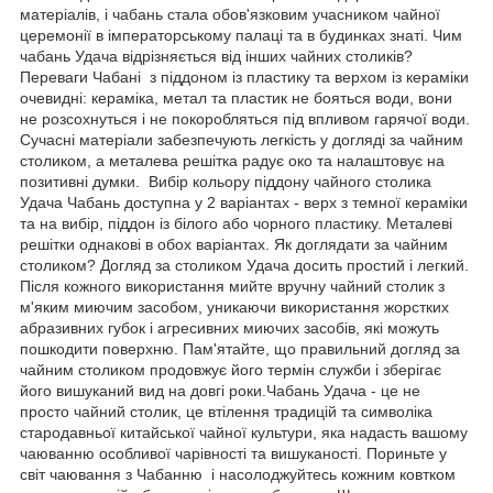
матеріалів, і чабань стала обов'язковим учасником чайної
церемонії в імператорському палаці та в будинках знаті. Чим
чабань Удача відрізняється від інших чайних столиків?
Переваги Чабані з піддоном із пластику та верхом із кераміки
очевидні: кераміка, метал та пластик не бояться води, вони
не розсохнуться і не покоробляться під впливом гарячої води.
Сучасні матеріали забезпечують легкість у догляді за чайним
столиком, а металева решітка радує око та налаштовує на
позитивні думки. Вибір кольору піддону чайного столика
Удача Чабань доступна у 2 варіантах - верх з темної кераміки
та на вибір, піддон із білого або чорного пластику. Металеві
решітки однакові в обох варіантах. Як доглядати за чайним
столиком? Догляд за столиком Удача досить простий і легкий.
Після кожного використання мийте вручну чайний столик з
м'яким миючим засобом, уникаючи використання жорстких
абразивних губок і агресивних миючих засобів, які можуть
пошкодити поверхню. Пам'ятайте, що правильний догляд за
чайним столиком продовжує його термін служби і зберігає
його вишуканий вид на довгі роки.Чабань Удача - це не
просто чайний столик, це втілення традицій та символіка
стародавньої китайської чайної культури, яка надасть вашому
чаюванню особливої чарівності та вишуканості. Пориньте у
світ чаювання з Чабанню і насолоджуйтесь кожним ковтком