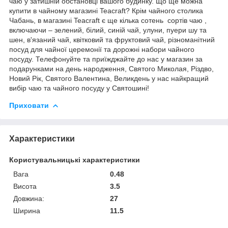
чаю у затишній обстановці вашого будинку. Що ще можна
купити в чайному магазині Teacraft? Крім чайного столика
Чабань, в магазині Teacraft є ще кілька сотень сортів чаю ,
включаючи – зелений, білий, синій чай, улуни, пуери шу та
шен, в'язаний чай, квітковий та фруктовий чай, різноманітний
посуд для чайної церемонії та дорожні набори чайного
посуду. Телефонуйте та приїжджайте до нас у магазин за
подарунками на день народження, Святого Миколая, Різдво,
Новий Рік, Святого Валентина, Великдень у нас найкращий
вибір чаю та чайного посуду у Святошині!
Приховати
Характеристики
Користувальницькі характеристики
Вага
0.48
Висота
3.5
Довжина:
27
Ширина
11.5