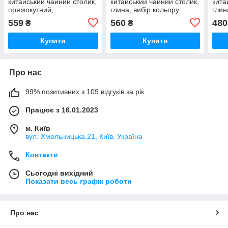
китайський чайний столик,
китайський чайний столик,
кита
прямокутний,
глина, вибір кольору
глин
32.5х18.5х3.3 см
чорний, коричневий,
см
559
560
480
₴
₴
23х15х3.5 см
Купити
Купити
Про нас
99% позитивних з 109 відгуків за рік
Працює з 16.01.2023
м. Київ
вул. Хмельницька,21, Київ, Україна
Контакти
Сьогодні вихідний
Показати весь графік роботи
Про нас