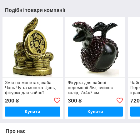
Подібні товари компанії
Змія на монетах, жаба
Фігурка для чайної
Чайн
Чань Чу та монета Цянь,
церемонії Лічі, змінює
Перл
фігурка для чайної
колір, 7х4х7 см
ігра
церемонії, 7х5.5х4 см
цере
200
300
720
₴
₴
Купити
Купити
Про нас