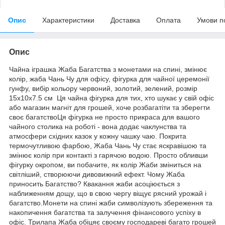
Опис
Характеристики
Доставка
Оплата
Умови п
Опис
Чайна іграшка Жаба Багатства з монетами на спині, змінює
колір, жаба Чань Чу для офісу, фігурка для чайної церемонії
гунфу, вибір кольору червоний, золотий, зелений, розмір
15х10х7.5 см Ця чайна фігурка для тих, хто шукає у свій офіс
або магазин магніт для грошей, хоче розбагатіти та зберегти
своє багатствоЦя фігурка не просто прикраса для вашого
чайного столика на роботі - вона додає чаклунства та
атмосфери східних казок у кожну чашку чаю. Покрита
термочутливою фарбою, Жаба Чань Чу стає яскравішою та
змінює колір при контакті з гарячою водою. Просто обливши
фігурку окропом, ви побачите, як колір Жаби зміниться на
світліший, створюючи дивовижний ефект. Чому Жаба
приносить Багатство? Квакання жаби асоціюється з
наближенням дощу, що в свою чергу віщує рясний урожай і
багатство.Монети на спині жаби символізують збереження та
накопичення багатства та залучення фінансового успіху в
офіс. Трилапа Жаба обіцяє своєму господареві багато грошей