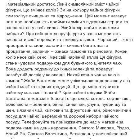
і матеріальний достаток. Який символічний зміст чайної
фігурки, що змінює колір? Зміна кольору чайної фігурки
символізує очищення та відродження. Цей момент нагадує
нам про необхідність приймати зміни з відкритим серцем та
впевненістю у своїх силах. Який колір жаби з монетами
вибрати? При виборі кольору фігурки у вас є можливість
висловити свої переваги та індивідуальність. Червоний – колір
пристрасті та сили, золотий – символ багатства та
процвітання, зелений – ознака гармонії та рівноваги. Кожен
колір несе свій сенс і має свій чарівний вплив.Ця фігурка
стане чудовим подарунком для будь-якого цінителя чаю.
Вона додасть родзинку до їхньої колекції та подарує
незабутній досвід у чаюванні. Нехай кожна чашка чаю в
компанії Жаби Багатства стане унікальною подорожжю у світ
чайної магії та східних традицій. Що ще можна купити в
чайному магазині Teacraft? Крім чайної фігурки Жаби
Багатства, в магазині Teacraft є ще кілька сотень сортів чаю ,
включаючи – зелений, білий, синій чай, улуни, пуери шу та
шен, в'язаний чай, квітковий та фруктовий чай, різноманітний
посуд для чайної церемонії та дорожні набори чайного
посуду. Телефонуйте та приїжджайте до нас у магазин за
подарунками на день народження, Святого Миколая, Різдво,
Новий Рік, Святого Валентина, Великдень у нас найкращий