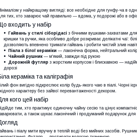
інімалізм у найкращому вигляді: все необхідне для гунфу-ча в од
ля тих, хто заварює чай правильно — вдома, у подорожі або в офіс
Що входить у набір
Гайвань у стилі сіборідасі
з бічними вушками-захватами для
кришки та ручки, яка особливо добре розкриває делікатні чаї: білі,
дозволяють впевнено тримати гайвань і робити чистий злив наві
Піала з білої кераміки
— лаконічна форма, нейтральний колі
Чайний рушник
— м'який, завжди під рукою
Дорожній футляр
з жорстким корпусом і блискавкою — надійн
дорозі
Біла кераміка та каліграфія
ілий фон вигідно підкреслює колір будь-якого чаю в піалі. Чорні і
хідного характеру без зайвої перевантаженості декором.
Для кого цей набір
ідійде тим, хто практикує одиночну чайну сесію та цінує компактніст
аварювати, а також шукає лаконічний і продуманий подарунок для 
Догляд
айвань і піалу мити вручну в теплій воді без мийних засобів. Рушн
икористання. Футляр — протирати вологою тканиною.