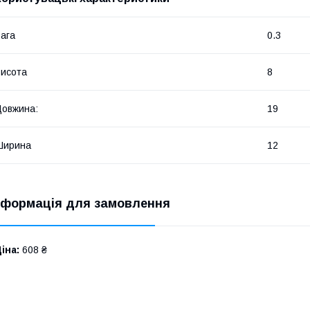
ага
0.3
исота
8
овжина:
19
Ширина
12
нформація для замовлення
іна:
608 ₴