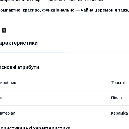
Компактно, красиво, функціонально — чайна церемонія завж
арактеристики
Основні атрибути
иробник
Teacraft
ип
Піала
атеріал
Кераміка
Користувацькі характеристики