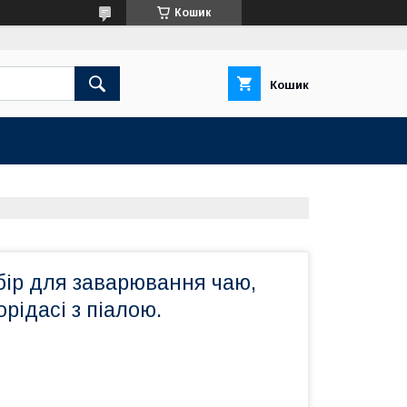
Кошик
Кошик
бір для заварювання чаю,
рідасі з піалою.