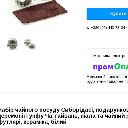
Купити
+380 (96) 443-73-04
У компанії підключені
будь-який товар не п
Набір чайного посуду Сиборідасі, подарунко
церемонії Гунфу Ча, гайвань, піала та чайни
футлярі, кераміка, білий