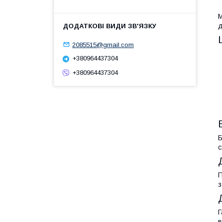
М
д
2085515@gmail.com
+380964437304
+380964437304
Б
с
П
з
Г
в