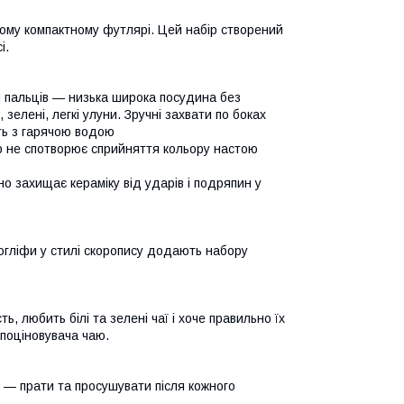
ному компактному футлярі. Цей набір створений
і.
 пальців — низька широка посудина без
 зелені, легкі улуни. Зручні захвати по боках
ть з гарячою водою
р не спотворює сприйняття кольору настою
о захищає кераміку від ударів і подряпин у
єрогліфи у стилі скоропису додають набору
ь, любить білі та зелені чаї і хоче правильно їх
поціновувача чаю.
ик — прати та просушувати після кожного