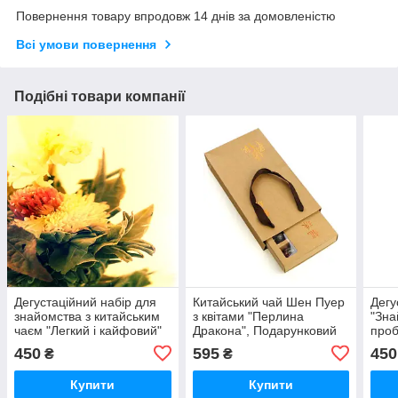
Повернення товару впродовж 14 днів за домовленістю
Всі умови повернення
Подібні товари компанії
Дегустаційний набір для
Китайський чай Шен Пуер
Дегу
знайомства з китайським
з квітами "Перлина
"Зна
чаєм "Легкий і кайфовий"
Дракона", Подарунковий
проб
набір чаю Лун Чжу
для 
450
595
450
₴
₴
Купити
Купити