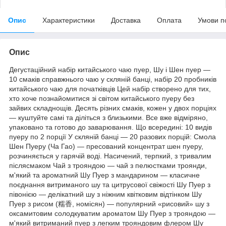
Опис
Характеристики
Доставка
Оплата
Умови п
Опис
Дегустаційний набір китайського чаю пуер, Шу і Шен пуер —
10 смаків справжнього чаю у скляній банці, набір 20 пробників
китайського чаю для початківців Цей набір створено для тих,
хто хоче познайомитися зі світом китайського пуеру без
зайвих складнощів. Десять різних смаків, кожен у двох порціях
— куштуйте самі та діліться з близькими. Все вже відміряно,
упаковано та готово до заварювання. Що всередині: 10 видів
пуеру по 2 порції У скляній банці — 20 разових порцій: Смола
Шен Пуеру (Ча Гао) — пресований концентрат шен пуеру,
розчиняється у гарячій воді. Насичений, терпкий, з тривалим
післясмаком Чай з трояндою — чай з пелюстками троянди,
м'який та ароматний Шу Пуер з мандарином — класичне
поєднання витриманого шу та цитрусової свіжості Шу Пуер з
півонією — делікатний шу з ніжним квітковим відтінком Шу
Пуер з рисом (糯香, номісян) — популярний «рисовий» шу з
оксамитовим солодкуватим ароматом Шу Пуер з трояндою —
м'який витриманий пуер з легким трояндовим флером Шу