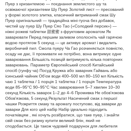
Пуер з хризантемою — поєднання землистого шу та
освіжаючої хризантеми Шу Пуер Золотий лист — пресований
у формі золотого злитка, класичний витриманий смак Шу
Пуер оригінальний — традиційна міні-туоча без добавок,
чистий шу пуер Шу Пуер Сяо Тао («Солодкий персик») —
ніжні рожеві таблетки 甜蜜蜜 з фруктовим ароматом Як
заварювати Перед першим заливом ополосніть чай гарячою
водою протягом 5 секунд — це активує аромат і видалить
виробничий пил. Смола пуеру Ча Гао розчиняється повністю,
осаду не дає, її промивати не потрібно, вона витримує одне
заварювання.Більшість позицій витримують кілька повторних
заварювань. Параметр Європейський спосіб Китайський
спосіб (гунфу ча) Посуд Кружка або заварник Гайвань або
ісинський чайник Об'єм води 400–500 мл 80–150 мл Кількість
чаю 1 таблетка / 1 порція 1 таблетка / 1 порція Температура
води 85–95°C 90–95°C Час заварювання 5–7 хвилин 10–30
секунд Кількість заварок 1–2 до 4–6 Промивка Не обов'язкова
Обов'язкова, 5 секунд Результат Насичений смак з першої
чашки Розкриття смаку та аромату поступово, від заварки до
заварки Для кого цей набір Набір ідеально підходить
початківцям , які хочуть розібратися, що таке пуер, і знайти
свій смак без ризику купити великий блін, який не
сподобається. Це також чудовий подарунок для любителя