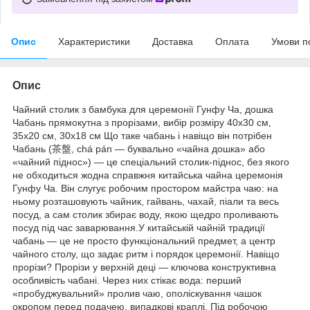
Опис
Характеристики
Доставка
Оплата
Умови п
Опис
Чайний столик з бамбука для церемонії Гунфу Ча, дошка
Чабань прямокутна з прорізами, вибір розміру 40х30 см,
35х20 см, 30х18 см Що таке чабань і навіщо він потрібен
Чабань (茶盤, chá pán — буквально «чайна дошка» або
«чайний піднос») — це спеціальний столик-піднос, без якого
не обходиться жодна справжня китайська чайна церемонія
Гунфу Ча. Він слугує робочим простором майстра чаю: на
ньому розташовують чайник, гайвань, чахай, піали та весь
посуд, а сам столик збирає воду, якою щедро проливають
посуд під час заварювання.У китайській чайній традиції
чабань — це не просто функціональний предмет, а центр
чайного столу, що задає ритм і порядок церемонії. Навіщо
прорізи? Прорізи у верхній деці — ключова конструктивна
особливість чабані. Через них стікає вода: перший
«пробуджувальний» пролив чаю, ополіскування чашок
окропом перед подачею, випадкові краплі. Під робочою