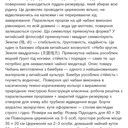
поверхнею знаходиться піддон-резервуар, який збирає всю
рідину. Це дозволяє проводити церемонію вільно, не
відволікаючись на калюжки і не перериваючи хід
заварювання. Паралельні прорізи на цій чабані виконані
рівномірно по всій довжині — вода іде миттєво, поверхня
залишається сухою. Що символізує прямокутна форма? У
китайській філософії прямокутник і квадрат символізують
Землю (地, dì) — стабільність, ґрунтовність, надійність. Це
один із базових образів китайської космології: «Небо кругле,
Земля квадратна» (天圆地方). Прямокутна чабань уособлює
міцний ґрунт під ногами, стійкість і порядок — саме те, що
потрібно для неквапливої чайної медитації. Опис товару
Чабань виготовлена з бамбука — одного з найшанованіших
матеріалів у китайській культурі. Бамбук уособлює стійкість і
гнучкість водночас,. Поверхня цієї чабані виконана в
насиченому темно-коричневому кольорі з вираженою
природною текстурою.Конструкція класична: робоча решітка з
паралельними прорізами + закритий піддон-резервуар з
отвором для зливу або трубкою відведення води. Борти
акуратно заокруглені, кути оформлені — столик виглядає
строго і гідно. Розміри на вибір: Розмір Підходить для 40 × 30
см Повноцінна церемонія на 3–5 осіб, просторе робоче місце
35 × 20 см Церемонія на 2–3 особи, домашній чайний куток