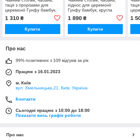
таця з прорізами для
піднос для церемонії
таця
церемонії Гунфу бамбук,
Гунфу бамбук, кругла
цере
квадратна, вибір розміру
25х5см
прям
1 310
1 890
1 5
₴
₴
Купити
Купити
Про нас
99% позитивних з 109 відгуків за рік
Працює з 16.01.2023
м. Київ
вул. Хмельницька,21, Київ, Україна
Контакти
Сьогодні працює з 10:00 до 18:00
Показати весь графік роботи
Про нас