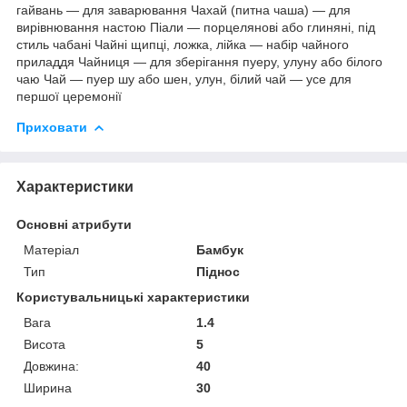
гайвань — для заварювання Чахай (питна чаша) — для
вирівнювання настою Піали — порцелянові або глиняні, під
стиль чабані Чайні щипці, ложка, лійка — набір чайного
приладдя Чайниця — для зберігання пуеру, улуну або білого
чаю Чай — пуер шу або шен, улун, білий чай — усе для
першої церемонії
Приховати
Характеристики
Основні атрибути
Матеріал
Бамбук
Тип
Піднос
Користувальницькі характеристики
Вага
1.4
Висота
5
Довжина:
40
Ширина
30