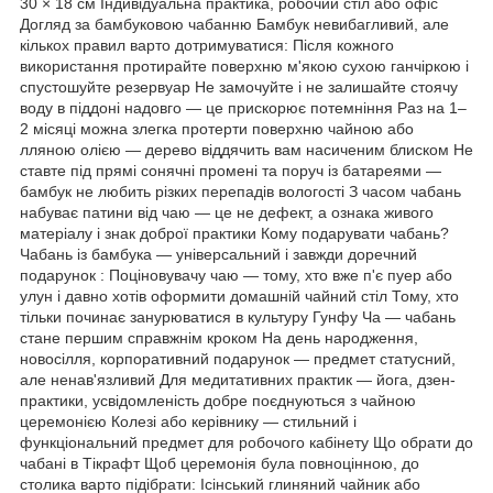
30 × 18 см Індивідуальна практика, робочий стіл або офіс
Догляд за бамбуковою чабанню Бамбук невибагливий, але
кількох правил варто дотримуватися: Після кожного
використання протирайте поверхню м'якою сухою ганчіркою і
спустошуйте резервуар Не замочуйте і не залишайте стоячу
воду в піддоні надовго — це прискорює потемніння Раз на 1–
2 місяці можна злегка протерти поверхню чайною або
лляною олією — дерево віддячить вам насиченим блиском Не
ставте під прямі сонячні промені та поруч із батареями —
бамбук не любить різких перепадів вологості З часом чабань
набуває патини від чаю — це не дефект, а ознака живого
матеріалу і знак доброї практики Кому подарувати чабань?
Чабань із бамбука — універсальний і завжди доречний
подарунок : Поціновувачу чаю — тому, хто вже п'є пуер або
улун і давно хотів оформити домашній чайний стіл Тому, хто
тільки починає занурюватися в культуру Гунфу Ча — чабань
стане першим справжнім кроком На день народження,
новосілля, корпоративний подарунок — предмет статусний,
але ненав'язливий Для медитативних практик — йога, дзен-
практики, усвідомленість добре поєднуються з чайною
церемонією Колезі або керівнику — стильний і
функціональний предмет для робочого кабінету Що обрати до
чабані в Тікрафт Щоб церемонія була повноцінною, до
столика варто підібрати: Ісінський глиняний чайник або