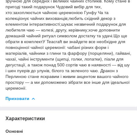
зручною для середніх і великих чайних столиків. Кому стане в
пригоді такий подарунок Чудовий вибір для тих,
хто:захоплюється чайною церемонією Гунфу Ча та
колекціонує чайних вихованців;любить східний декор з
елементом інтерактивності;шукає незвичний подарунок для
любителя чаю — колезі, другу, керівнику;хоче доповнити
домашній чайний ритуал символом достатку та удачі.Що ще
обрати в комплектУ Teacraft ви знайдете все необхідне для
повноцінної чайної церемонії: чабані різних форм і
матеріалів, чайники з глини та фарфору (порцеляни), гайвані,
чахаї, чайні інструменти (щипці, голки, лопатки), піали для
дегустації, а також понад 500 сортів чаю в наявності — від шу
і шен пуерів до улунів, білого та зеленого чаю. Дракон з
Перлиною стане яскравим і живим акцентом вашого чайного
простору — а ми допоможемо зібрати все інше для ідеальної
церемонії.
Приховати
Характеристики
Основні