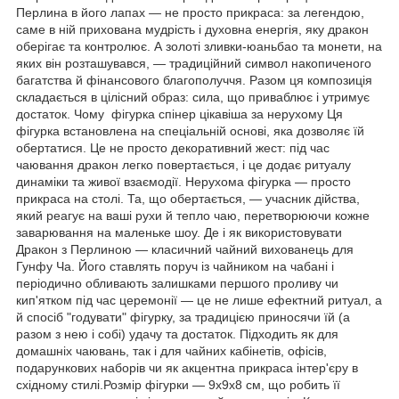
Перлина в його лапах — не просто прикраса: за легендою,
саме в ній прихована мудрість і духовна енергія, яку дракон
оберігає та контролює. А золоті зливки-юаньбао та монети, на
яких він розташувався, — традиційний символ накопиченого
багатства й фінансового благополуччя. Разом ця композиція
складається в цілісний образ: сила, що приваблює і утримує
достаток. Чому фігурка спінер цікавіша за нерухому Ця
фігурка встановлена на спеціальній основі, яка дозволяє їй
обертатися. Це не просто декоративний жест: під час
чаювання дракон легко повертається, і це додає ритуалу
динаміки та живої взаємодії. Нерухома фігурка — просто
прикраса на столі. Та, що обертається, — учасник дійства,
який реагує на ваші рухи й тепло чаю, перетворюючи кожне
заварювання на маленьке шоу. Де і як використовувати
Дракон з Перлиною — класичний чайний вихованець для
Гунфу Ча. Його ставлять поруч із чайником на чабані і
періодично обливають залишками першого проливу чи
кип'ятком під час церемонії — це не лише ефектний ритуал, а
й спосіб "годувати" фігурку, за традицією приносячи їй (а
разом з нею і собі) удачу та достаток. Підходить як для
домашніх чаювань, так і для чайних кабінетів, офісів,
подарункових наборів чи як акцентна прикраса інтер'єру в
східному стилі.Розмір фігурки — 9х9х8 см, що робить її