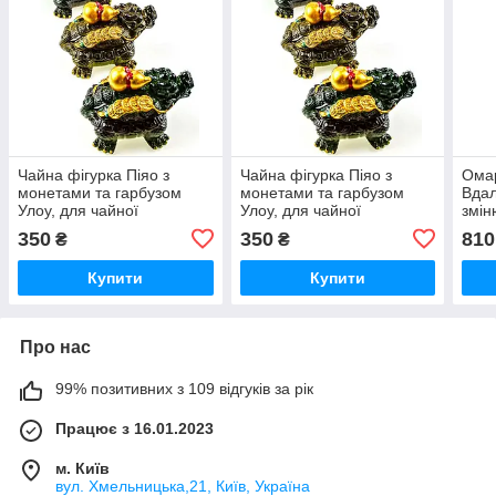
Чайна фігурка Піяо з
Чайна фігурка Піяо з
Ома
монетами та гарбузом
монетами та гарбузом
Вдал
Улоу, для чайної
Улоу, для чайної
змін
церемонії, 12х8х9 см
церемонії, 12х8х9 см
350
350
810
₴
₴
Купити
Купити
Про нас
99% позитивних з 109 відгуків за рік
Працює з 16.01.2023
м. Київ
вул. Хмельницька,21, Київ, Україна