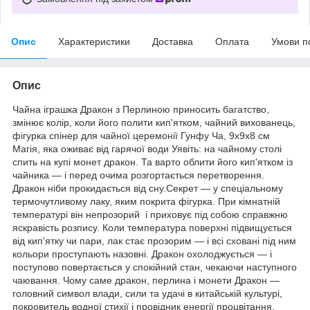
Опис
Характеристики
Доставка
Оплата
Умови п
Опис
Чайна іграшка Дракон з Перлиною приносить багатство,
змінює колір, коли його полити кип'ятком, чайний вихованець,
фігурка спінер для чайної церемонії Гунфу Ча, 9х9х8 см
Магія, яка оживає від гарячої води Уявіть: на чайному столі
спить на купі монет дракон. Та варто облити його кип'ятком із
чайника — і перед очима розгортається перетворення.
Дракон ніби прокидається від сну.Секрет — у спеціальному
термочутливому лаку, яким покрита фігурка. При кімнатній
температурі він непрозорий і приховує під собою справжню
яскравість розпису. Коли температура поверхні підвищується
від кип'ятку чи пари, лак стає прозорим — і всі сховані під ним
кольори проступають назовні. Дракон охолоджується — і
поступово повертається у спокійний стан, чекаючи наступного
чаювання. Чому саме дракон, перлина і монети Дракон —
головний символ влади, сили та удачі в китайській культурі,
покровитель водної стихії і провідник енергії процвітання.