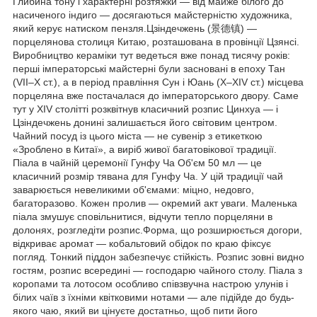
Глибина тону і характерні розтяжки — від майже білого до
насиченого індиго — досягаються майстерністю художника,
який керує натиском пензля.Цзіндечжень (景德镇) —
порцелянова столиця Китаю, розташована в провінції Цзянсі.
Виробництво кераміки тут ведеться вже понад тисячу років:
перші імператорські майстерні були засновані в епоху Тан
(VII–X ст.), а в період правління Сун і Юань (X–XIV ст.) місцева
порцеляна вже постачалася до імператорського двору. Саме
тут у XIV столітті розквітнув класичний розпис Цинхуа — і
Цзіндечжень донині залишається його світовим центром.
Чайний посуд із цього міста — не сувенір з етикеткою
«Зроблено в Китаї», а виріб живої багатовікової традиції.
Піала в чайній церемонії Гунфу Ча Об'єм 50 мл — це
класичний розмір тявана для Гунфу Ча. У цій традиції чай
заварюється невеликими об'ємами: міцно, недовго,
багаторазово. Кожен пролив — окремий акт уваги. Маленька
піала змушує сповільнитися, відчути тепло порцеляни в
долонях, розгледіти розпис.Форма, що розширюється догори,
відкриває аромат — кобальтовий обідок по краю фіксує
погляд. Тонкий піддон забезпечує стійкість. Розпис зовні видно
гостям, розпис всередині — господарю чайного столу. Піала з
коропами та лотосом особливо співзвучна настрою улунів і
білих чаїв з їхніми квітковими нотами — але підійде до будь-
якого чаю, який ви цінуєте достатньо, щоб пити його