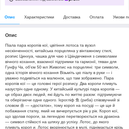
Опис
Характеристики
Доставка
Оплата
Умови п
Опис
Піала пара коропів кої, цвітіння лотоса та вузол
нескінченності, китайська порцеляна у вінтажному стилі,
розпис Цинхуа, чашка для чаю з Цзіндечженя з символами
вічного кохання, взаємної підтримки та гармонії, тяван для
Гунфу Ча, об'єм 50 мл Живопис на порцеляні: три символи,
одна історія вічного кохання Візьміть цю піалу в руки — і
уважно подивіться на малюнок, що там зображено. Пара
коропів кої — це головні герої розпису. Два коропи пливуть
назустріч одне одному. У китайській культурі пара коропів —
це образ двох людей, які йдуть по життю разом: підтримуючи
та оберігаючи одне одного. Ієрогліф 鱼 (риба) співзвучний зі
словом 余 — «достаток», тому короп на посуді — це ще й
побажання статку, який не вичерпується рік у рік. Короп кої,
що здолав пороги, за легендою перетворюється на дракона
— символ стійкості на шляху до успіху. Лотос, до якого
пливуть короп и. Лотос вкорінюється в мулі, піднімається крізь