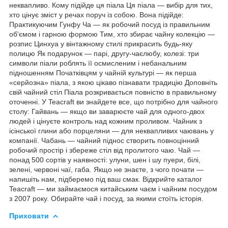
неквапливо. Кому підійде ця піала Ця піала — вибір для тих,
хто цінує зміст у речах поруч із собою. Вона підійде:
Практикуючим Гунфу Ча — як робочий посуд із правильним
об'ємом і гарною формою Тим, хто збирає чайну колекцію —
розпис Цинхуа у вінтажному стилі прикрасить будь-яку
полицю Як подарунок — парі, другу-чаєлюбу, колезі: три
символи піали роблять її осмисленим і небанальним
підношенням Початківцям у чайній культурі — як перша
«серйозна» піала, з якою цікаво пізнавати традицію Доповніть
свій чайний стіл Піала розкривається повністю в правильному
оточенні. У Teacraft ви знайдете все, що потрібно для чайного
столу: Гайвань — якщо ви заварюєте чай для одного-двох
людей і цінуєте контроль над кожним проливом. Чайник з
ісінської глини або порцеляни — для неквапливих чаювань у
компанії. Чабань — чайний піднос створить повноцінний
робочий простір і збереже стіл від пролитого чаю. Чай —
понад 500 сортів у наявності: улуни, шен і шу пуери, білі,
зелені, червоні чаї, габа. Якщо не знаєте, з чого почати —
напишіть нам, підберемо під ваш смак. Відкрийте каталог
Teacraft — ми займаємося китайським чаєм і чайним посудом
з 2007 року. Обирайте чай і посуд, за якими стоїть історія.
Приховати