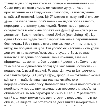
товщу води і розкривається на поверхні незаплямованим.
Саме тому він став символом чистоти духу, стійкості та
просвітлення — і в буддійській філософії, і в повсякденній
китайській естетиці. Ієрогліф 莲 (лотос) співзвучний зі словом
连 — «безперервний, пов'язаний» — звідси образ вічного,
нерозривного зв'язку двох людей. Лотос і короп разом
складаються в класичне побажання 连年有余 — «рік у рік —
достаток». Вузол нескінченності 盘长结 (pán cháng jié) . Це
один з Восьми буддійських скарбів: замкнене переплетення
без початку і без кінця, з якого неможливо витягнути жодну
нитку, не порушивши ціле. Він уособлює нескінченність удачі,
довголіття та взаємозв'язок усього сущого.Весь розпис
читається як єдине послання: вічне кохання, взаємна
підтримка, гармонія та безперервний достаток . Саме тому
така піала — одночасно посуд для чаювання і осмислений
подарунок близькій людині. Розпис Цинхуа та Цзіндечжень:
сім століть традиції Цинхуа (青花, qīnghuā — буквально «синя
квітка») — найвпізнаваніша техніка китайського
порцелянового живопису. Кобальтовий пігмент наноситься на
необпалену порцеляну, вкривається прозорою глазур'ю та
обпалюється за температури близько 1300°C. У результаті
синій малюнок немов «вплавляється» у поверхню — він не
облізе, не вицвіте, не зітреться за десятиліття використання.