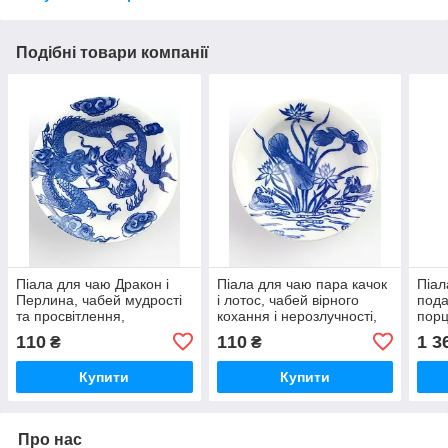
Подібні товари компанії
Піала для чаю Дракон і
Піала для чаю пара качок
Піал
Перлина, чабей мудрості
і лотос, чабей вірного
пода
та просвітлення,
кохання і нерозлучності,
порц
порцеляна 50 мл
порцеляна 50 мл
110
110
1 3
₴
₴
Купити
Купити
Про нас