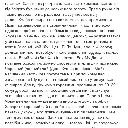
настоєм: бачите, як розкривається лист, як змінюється колір —
від блідого бурштину до насиченого золота. Пряма ручка під
темне дерево не нагрівається та зручно лежить у
долоні.Колба фільтра легко виймається для промивання.
Який чай заварювати в цьому чайнику Типод із кнопкою
однаково добре працює з більшістю видів розсипного чаю:
Улун (Те Гуань Інь, Дун Дін, Фенікс Данконг) — розкривається
у кількох проливах, кнопка дозволяє точно контролювати
кожен Зелений чай (Лун Цзін, Бі Ло Чунь, японські сорти) —
делікатний лист потребує чіткого відділення від води, інакше
гіркота Білий чай (Бай Хао Інь Чжень, Бай Му Дань) —
повільне розкриття, зручно спостерігати крізь димчасте скло
Червоний (чорний) чай (Дянь Хун, Цзінь Цзюнь Мей) —
насичений настій без гіркоти танінів при точному часі
заварювання Шу пуер — великий лист легко утримується
фільтром Для гунфу-чаю з короткими проливами по 20–30
секунд механізм кнопки особливо органічний: натиснув —
злив, підняв кришку — долив гарячої води. Просто і точно.
Чому цей чайник — ідеальний вибір для дому та офісу
Заварити хороший чай на роботі зазвичай означає компроміс:
пакетик у кружці або довге очікування біля заварника. Цей
типод змінює формат. Засипав лист, залив воду, почекав
потрібний час, натиснув кнопку — готово. Чай не продовжує