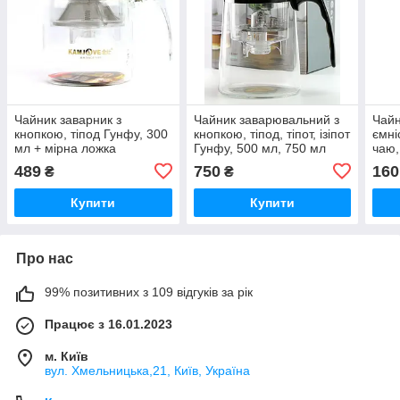
Чайник заварник з
Чайник заварювальний з
Чайн
кнопкою, тіпод Гунфу, 300
кнопкою, тіпод, тіпот, ізіпот
ємні
мл + мірна ложка
Гунфу, 500 мл, 750 мл
чаю,
мл
489
750
160
₴
₴
Купити
Купити
Про нас
99% позитивних з 109 відгуків за рік
Працює з 16.01.2023
м. Київ
вул. Хмельницька,21, Київ, Україна