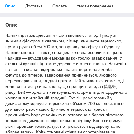
Опис
Доставка
Оплата
Умови повернення
Опис
Чайник для заварювання чаю з кнопкою, типод Гунфу зі
знімним фільтром з клапаном, пітчер, димчасте термоскло,
пряма ручка об'єм 700 мл, заварник для офісу та будинку
Навіщо кнопка — і як це працює Головна особливість цього
чайника — вбудований механізм контролю заварювання. У
стильній кришці під темне дерево є сталева кнопка. Натисніть
на неї — і клапан відкриється, настій перетече з колби
фільтра до пітчера, заварювання припиниться. Жодного
перезаварювання, жодної гіркоти. Чай зливається саме тоді,
коли ви натиснули на кнопку.Це принцип типода (飘逸杯,
piāoyì bēi) — одного з найзручніших форматів для щоденного
чаювання в китайській традиції. Тут він реалізований у
димчастому корпусі з термоскла об'ємом 700 мл: достатньо
для двох-трьох чашок. Димчасте термоскло: краса і
практичність Корпус чайника виготовлено з боросилікатного
термоскла димчастого сіро-синього відтінку. Воно витримує
різкі перепади температур, не тріскається від окропу та не
вбирає запахи. Крізь тоновані стінки ви спостерігаєте за