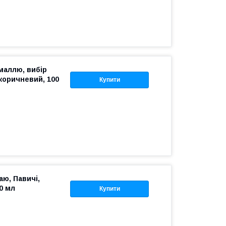
емаллю, вибір
коричневий, 100
Купити
ю, Павичі,
0 мл
Купити