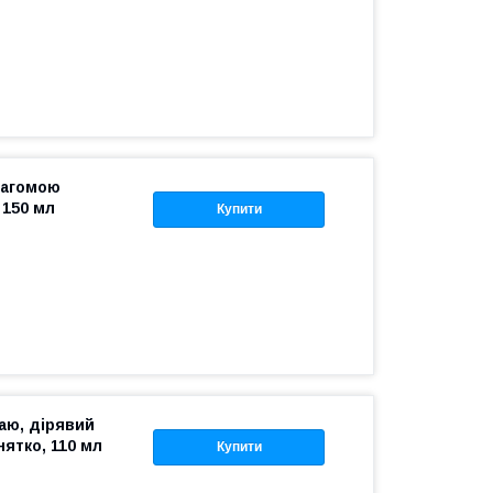
вагомою
 150 мл
Купити
аю, дірявий
ятко, 110 мл
Купити