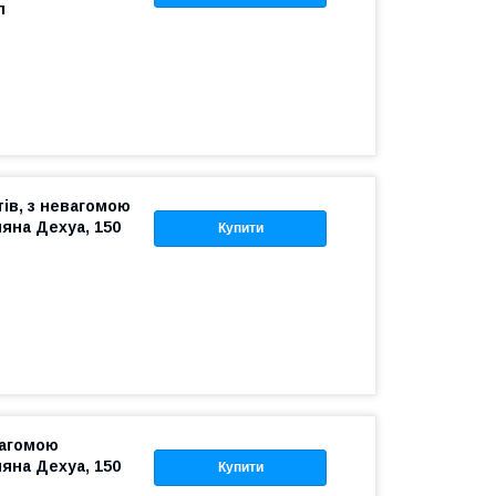
л
тів, з невагомою
яна Дехуа, 150
Купити
вагомою
яна Дехуа, 150
Купити