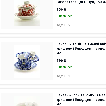
імператора Цянь Лун, 150 м
950 ₴
В наявності
1572
Гайвань Цвітіння Тисячі Кві
кришкою і блюдцем, порцел
мл
790 ₴
В наявності
1571
Гайвань Гори та Річки, з не
кришкою і блюдцем, порцел
мл