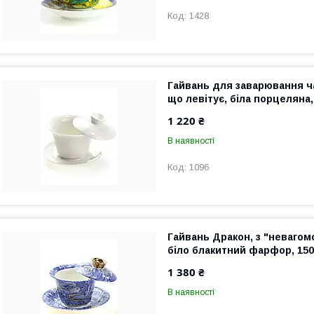
1428
Гайвань для заварювання ч
що левітує, біла порцеляна,
1 220 ₴
В наявності
1096
Гайвань Дракон, з "неваго
біло блакитний фарфор, 150
1 380 ₴
В наявності