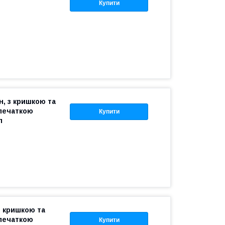
Купити
, з кришкою та
печаткою
Купити
л
з кришкою та
печаткою
Купити