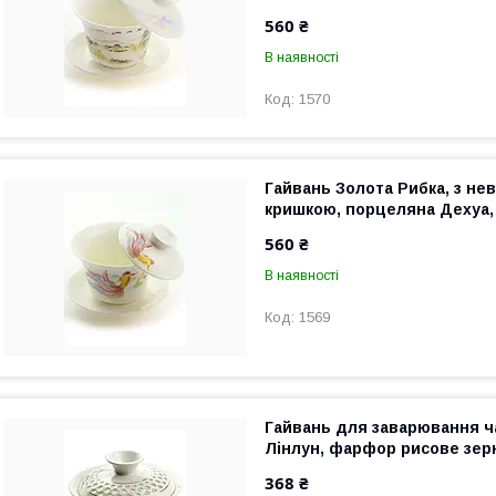
560 ₴
В наявності
1570
Гайвань Золота Рибка, з не
кришкою, порцеляна Дехуа,
560 ₴
В наявності
1569
Гайвань для заварювання ч
Лінлун, фарфор рисове зерн
368 ₴