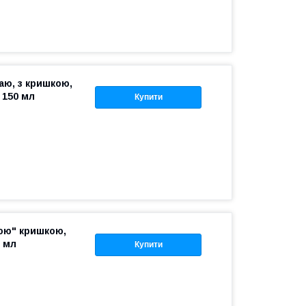
аю, з кришкою,
 150 мл
Купити
мою" кришкою,
 мл
Купити