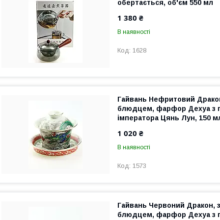
обертається, об'єм 550 мл
1 380 ₴
В наявності
1628
Гайвань Нефритовий Дракон
блюдцем, фарфор Дехуа з 
імператора Цянь Лун, 150 м
1 020 ₴
В наявності
1573
Гайвань Червоний Дракон, 
блюдцем, фарфор Дехуа з 