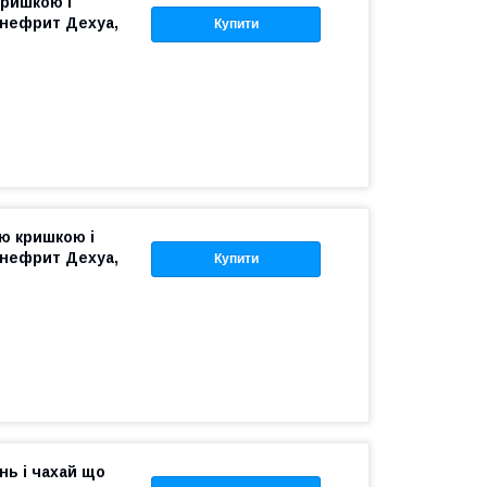
кришкою і
 нефрит Дехуа,
Купити
ю кришкою і
 нефрит Дехуа,
Купити
нь і чахай що