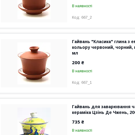
В наявності
667_2
Гайвань "Класика" глина з 
кольору червоний, чорний, 
мл
200 ₴
В наявності
667_1
Гайвань для заварювання ча
кераміка Цзінь Де Чжень, 20
735 ₴
В наявності